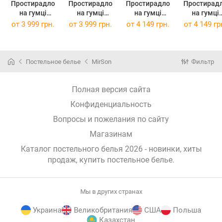
Простирадло
Простирадло
Простирадло
Простирад
на гумці
на гумці
на гумці
на гумці
Tencel №01
Tencel №01
Tencel №01
Tencel №0
от
3 999 грн.
от
3 999 грн.
от
4 149 грн.
от
4 149 гр
White 140x190
White 140x200
White 150x190
White 150x2
см
см
см
см
Постельное белье
MirSon
Фильтр
Полная версия сайта
Конфиденциальность
Вопросы и пожелания по сайту
Магазинам
Каталог постельного белья 2026 - новинки, хиты
продаж,
купить постельное белье
.
Мы в других странах
Украина
Великобритания
США
Польша
Казахстан