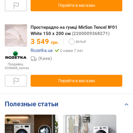
Перейти в магазин
Простирадло на гумці MirSon Tencel №01
White 150 х 200 см
(2200009368271)
3 549
грн.
Rozetka.ua
С нами 7 лет
(Киев)
Продавец:
SONMIR_homes
Перейти в магазин
Полезные статьи