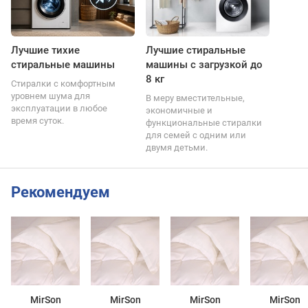
Лучшие тихие
Лучшие стиральные
стиральные машины
машины с загрузкой до
8 кг
Стиралки с комфортным
уровнем шума для
В меру вместительные,
эксплуатации в любое
экономичные и
время суток.
функциональные стиралки
для семей с одним или
двумя детьми.
Рекомендуем
MirSon
MirSon
MirSon
MirSon