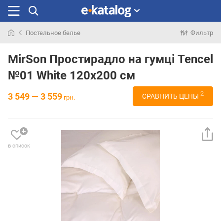
Постельное белье
Фильтр
Искали
раньше
MirSon Простирадло на гумці Tencel
№01 White 120x200 см
2
3 549 — 3 559
СРАВНИТЬ ЦЕНЫ
грн.
в список