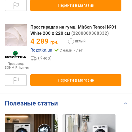
Перейти в магазин
Простирадло на гумці MirSon Tencel №01
White 200 х 220 см
(2200009368332)
4 289
грн.
Rozetka.ua
С нами 7 лет
(Киев)
Продавец:
SONMIR_homes
Перейти в магазин
Полезные статьи