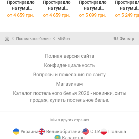
Простирадло
Простирадло
Простирадло
Простирад
на гумці
на гумці
на гумці
на гумці
Tencel №01
Tencel №01
Tencel №01
Tencel №0
от
4 659 грн.
от
4 659 грн.
от
5 099 грн.
от
5 249 гр
White 180x190
White 180x200
White 200x200
White 200x2
см
см
см
см
Постельное белье
MirSon
Фильтр
Полная версия сайта
Конфиденциальность
Вопросы и пожелания по сайту
Магазинам
Каталог постельного белья 2026 - новинки, хиты
продаж,
купить постельное белье
.
Мы в других странах
Украина
Великобритания
США
Польша
Казахстан