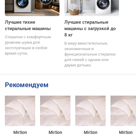
Лучшие тихие
Лучшие стиральные
стиральные машины
машины с загрузкой до
8 кг
Стиралки с комфортным
уровнем шума для
В меру вместительные,
эксплуатации в любое
экономичные и
время суток.
функциональные стиралки
для семей с одним или
двумя детьми.
Рекомендуем
MirSon
MirSon
MirSon
MirSon