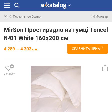
Постельное белье
Фильтр
Искали
раньше
MirSon Простирадло на гумці Tencel
№01 White 160x200 см
2
4 289 — 4 303
СРАВНИТЬ ЦЕНЫ
грн.
в список