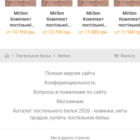
MirSon
MirSon
MirSon
MirSon
Комплект
Комплект
Комплект
Комплект
постільної
постільної
постільної
постільно
білизни Tencel
білизни Tencel
білизни Tencel
білизни Tencel
от
10 799 грн.
от
12 799 грн.
от
11 089 грн.
от
11 949 гр
№03 Creamy
№03 Creamy
№03 Creamy
№03 Cream
160 x 220 см
175 x 210 см
200 x 220 см
220 x 240 
(22000093690
(22000093690
(220000936
63)
70)
56)
Постельное белье
MirSon
Фильтр
Полная версия сайта
Конфиденциальность
Вопросы и пожелания по сайту
Магазинам
Каталог постельного белья 2026 - новинки, хиты
продаж,
купить постельное белье
.
Мы в других странах