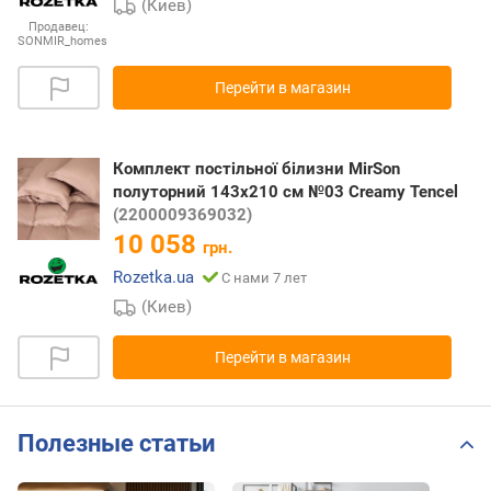
(Киев)
Продавец:
SONMIR_homes
Перейти в магазин
Комплект постільної білизни MirSon
полуторний 143x210 см №03 Creamy Tencel
(2200009369032)
10 058
грн.
Rozetka.ua
С нами 7 лет
(Киев)
Перейти в магазин
Полезные статьи