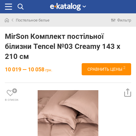
Постельное белье
Фильтр
Искали
раньше
MirSon Комплект постільної
білизни Tencel №03 Creamy 143 x
210 см
2
10 019 — 10 058
СРАВНИТЬ ЦЕНЫ
грн.
в список