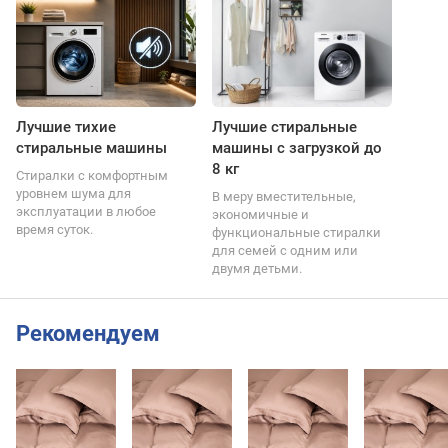
Лучшие тихие
Лучшие стиральные
стиральные машины
машины с загрузкой до
8 кг
Стиралки с комфортным
уровнем шума для
В меру вместительные,
эксплуатации в любое
экономичные и
время суток.
функциональные стиралки
для семей с одним или
двумя детьми.
Рекомендуем