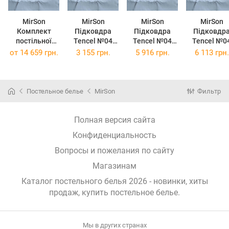
MirSon
MirSon
MirSon
MirSon
Комплект
Підковдра
Підковдра
Підковдр
постільної
Tencel №04
Tencel №04
Tencel №0
білизни Tencel
Blue 110х140
Blue 143х210
Blue 160х2
от
14 659 грн.
3 155 грн.
5 916 грн.
6 113 грн.
№04 Blue 2 x
см
см
см
160 x 220 см
Постельное белье
MirSon
Фильтр
Полная версия сайта
Конфиденциальность
Вопросы и пожелания по сайту
Магазинам
Каталог постельного белья 2026 - новинки, хиты
продаж,
купить постельное белье
.
Мы в других странах