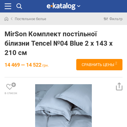
Постельное белье
Фильтр
Искали
раньше
MirSon Комплект постільної
білизни Tencel №04 Blue 2 x 143 x
210 см
2
14 469 — 14 522
СРАВНИТЬ ЦЕНЫ
грн.
в список