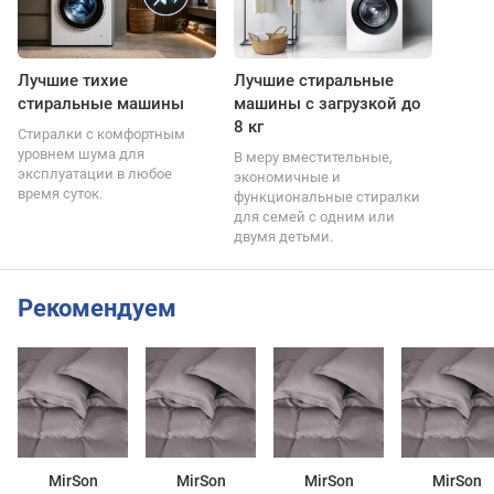
Лучшие тихие
Лучшие стиральные
стиральные машины
машины с загрузкой до
8 кг
Стиралки с комфортным
уровнем шума для
В меру вместительные,
эксплуатации в любое
экономичные и
время суток.
функциональные стиралки
для семей с одним или
двумя детьми.
Рекомендуем
MirSon
MirSon
MirSon
MirSon