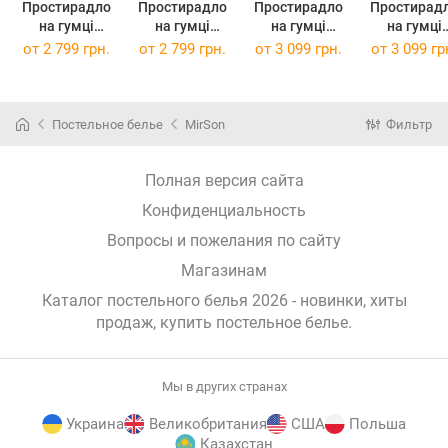
Простирадло
Простирадло
Простирадло
Простирад
на гумці
на гумці
на гумці
на гумці
Tencel №06
Tencel №06
Tencel №06
Tencel №0
от
2 799 грн.
от
2 799 грн.
от
3 099 грн.
от
3 099 гр
Gray 100 х 200
Gray 120 х 190
Gray 120 х 200
Gray 140 х 1
см
см
см
см
Постельное белье
MirSon
Фильтр
Полная версия сайта
Конфиденциальность
Вопросы и пожелания по сайту
Магазинам
Каталог постельного белья 2026 - новинки, хиты
продаж,
купить постельное белье
.
Мы в других странах
Украина
Великобритания
США
Польша
Казахстан