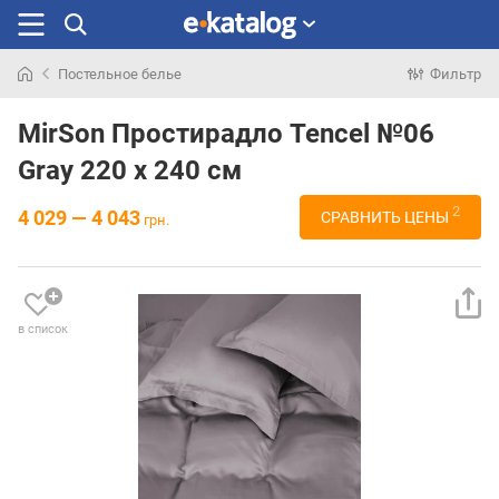
Постельное белье
Фильтр
Искали
раньше
MirSon Простирадло Tencel №06
Gray 220 х 240 см
2
4 029 — 4 043
СРАВНИТЬ ЦЕНЫ
грн.
в список