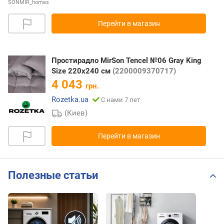
SONMIR_homes
Перейти в магазин
Простирадло MirSon Tencel №06 Gray King
Size 220x240 см
(2200009370717)
4 043
грн.
Rozetka.ua
С нами 7 лет
(Киев)
Перейти в магазин
Полезные статьи