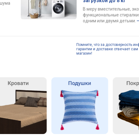
загрузкой до 8 кг
 шума
В меру вместительные, эк
функциональные стиралки 
одним или двумя детьми.
Помните, что за достоверность ин
гарантии и доставке отвечает сам 
магазин!