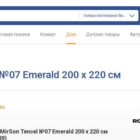
только постельное белье
товая техника
Климат
Дом
Детские товары
Авт
№07 Emerald 200 х 220 см
рн.
irSon Tencel №07 Emerald 200 х 220 см
89)