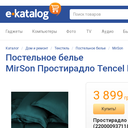
Гаджеты
Компьютеры
Фото
TV
Аудио
Бы
Каталог
/
Дом и ремонт
/
Текстиль
/
Постельное белье
/
MirSon
Постельное белье
MirSon Простирадло Tencel 
3 899
г
Купить!
Простирадло M
(22000093711