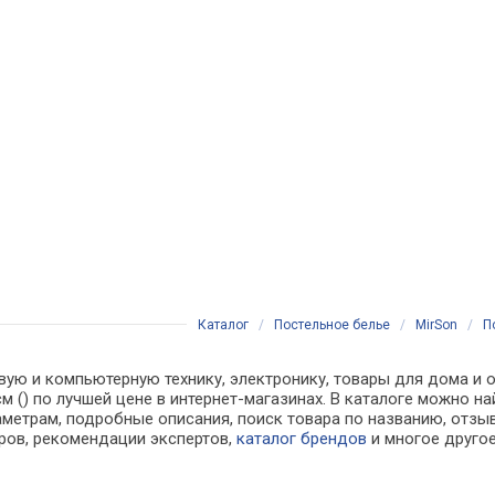
Каталог
/
Постельное белье
/
MirSon
/
П
вую и компьютерную технику, электронику, товары для дома и о
 см () по лучшей цене в интернет-магазинах. В каталоге можн
аметрам, подробные описания, поиск товара по названию, отзы
аров, рекомендации экспертов,
каталог брендов
и многое друго