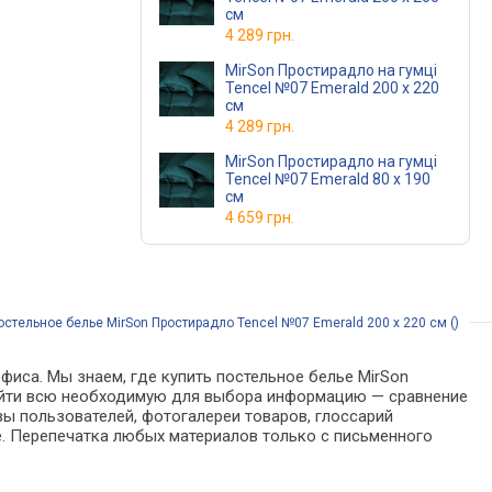
см
4 289 грн.
MirSon Простирадло на гумці
Tencel №07 Emerald 200 х 220
см
4 289 грн.
MirSon Простирадло на гумці
Tencel №07 Emerald 80 х 190
см
4 659 грн.
остельное белье MirSon Простирадло Tencel №07 Emerald 200 х 220 см ()
фиса. Мы знаем, где купить постельное белье MirSon
о найти всю необходимую для выбора информацию — сравнение
вы пользователей, фотогалереи товаров, глоссарий
е. Перепечатка любых материалов только с письменного