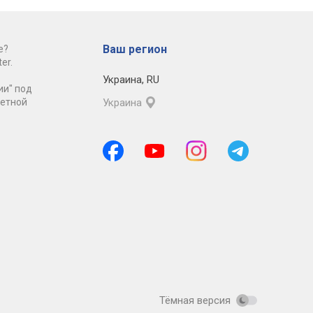
Ваш регион
е?
er.
Украина
,
RU
ии" под
ретной
Украина
Тёмная версия