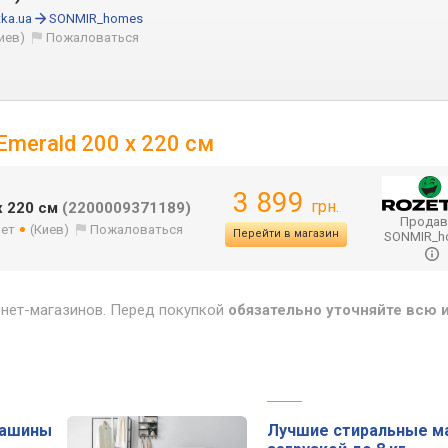
ka.ua
SONMIR_homes
иев)
Пожаловаться
merald 200 х 220 см
3 899
грн.
х 220 см
(2200009371189)
Продав
лет
(Киев)
Пожаловаться
Перейти в магазин
SONMIR_
рнет-магазинов. Перед покупкой
обязательно уточняйте всю
машины
Лучшие стиральные м