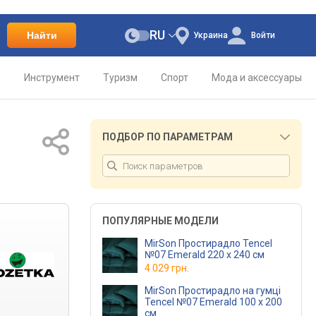
RU
Найти
Украина
Войти
о
Инструмент
Туризм
Спорт
Мода и аксессуары
ПОДБОР ПО ПАРАМЕТРАМ
ПОПУЛЯРНЫЕ МОДЕЛИ
MirSon Простирадло Tencel
№07 Emerald 220 х 240 см
4 029 грн.
MirSon Простирадло на гумці
Tencel №07 Emerald 100 х 200
см