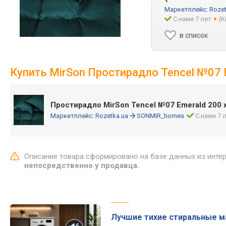
Маркетплейс:
Rozet
С нами 7 лет
(К
в список
Купить MirSon Простирадло Tencel №07 E
Простирадло MirSon Tencel №07 Emerald 200 
Маркетплейс:
Rozetka.ua
SONMIR_homes
С нами 7 
Описание товара сформировано на базе данных из инте
непосредственно у продавца.
Лучшие тихие стиральные 