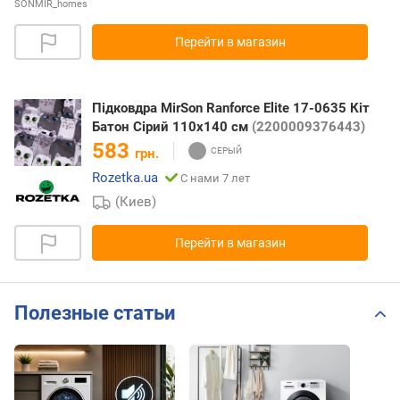
SONMIR_homes
Перейти в магазин
Підковдра MirSon Ranforce Elite 17-0635 Кіт
Батон Сірий 110х140 см
(2200009376443)
583
грн.
Rozetka.ua
С нами 7 лет
(Киев)
Перейти в магазин
Полезные статьи