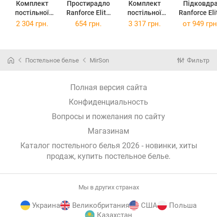
Комплект
Простирадло
Комплект
Підковдр
постільної
Ranforce Elite
постільної
Ranforce Eli
білизни King
17-0635 Кіт
білизни
17-0636 Кі
2 304 грн.
654 грн.
3 317 грн.
от
949 грн
Size 220 x 240
Батон Сірий
Сімейний 2 x
батон
см 17-0635 Кіт
180x220 см
160 x 220 см
Помаранче
Батон Сірий
17-0635 Кіт
й 143 x 210 
Ranforce Elite
Батон Сірий
Постельное белье
MirSon
Фильтр
Ranforce Elite
Полная версия сайта
Конфиденциальность
Вопросы и пожелания по сайту
Магазинам
Каталог постельного белья 2026 - новинки, хиты
продаж,
купить постельное белье
.
Мы в других странах
Украина
Великобритания
США
Польша
Казахстан