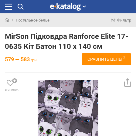
Постельное белье
Фильтр
Искали
раньше
MirSon Підковдра Ranforce Elite 17-
0635 Кіт Батон 110 x 140 см
2
579 — 583
СРАВНИТЬ ЦЕНЫ
грн.
в список