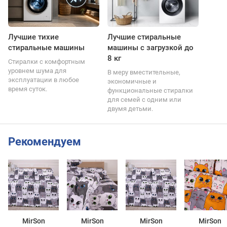
Лучшие тихие
Лучшие стиральные
стиральные машины
машины с загрузкой до
8 кг
Стиралки с комфортным
уровнем шума для
В меру вместительные,
эксплуатации в любое
экономичные и
время суток.
функциональные стиралки
для семей с одним или
двумя детьми.
Рекомендуем
MirSon
MirSon
MirSon
MirSon