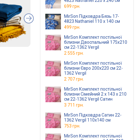
4823 Nathaniel 220 х 240 см
699 грн.
MirSon Підковдра Бязь 17-
4823 Nathaniel 110 x 140 см
499 грн.
MirSon Комплект постільної
білизни Двоспальний 175х210
см 22-1362 Vergil
2 555 грн.
MirSon Комплект постільної
білизни Євро 200х220 см 22-
1362 Vergil
2 707 грн.
MirSon Комплект постільної
білизни Сімейний 2 x 143 x 210
см 22-1362 Vergil Сатин
3 711 грн.
MirSon Підковдра Сатин 22-
1362 Vergil 110х140 см
753 грн.
MirSon Комплект постільної