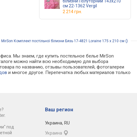
білизни Полуторний 143х210
см 22-1362 Vergil
2 214 грн.
MirSon Комплект постільної білизни Бязь 17-4821 Loraine 175 x 210 см ()
фиса. Мы знаем, где купить постельное белье MirSon
В каталоге можно найти всю необходимую для выбора
товара по названию, отзывы пользователей, фотогалереи
дов
и многое другое. Перепечатка любых материалов только
Ваш регион
е?
er.
Украина
,
RU
ии" под
ретной
Украина