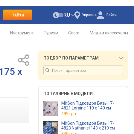
RU
Найти
Украина
Войти
о
Инструмент
Туризм
Спорт
Мода и аксессуары
ПОДБОР ПО ПАРАМЕТРАМ
175 x
ПОПУЛЯРНЫЕ МОДЕЛИ
MirSon Підковдра Бязь 17-
4821 Loraine 110 x 140 см
499 грн.
MirSon Підковдра Бязь 17-
4823 Nathaniel 143 x 210 см
849 грн.