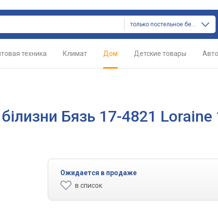
только постельное белье
товая техника
Климат
Дом
Детские товары
Авт
білизни Бязь 17-4821 Loraine 
Ожидается в продаже
в список