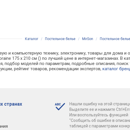
Каталог
/
Постельное белье
/
MirSon
/
Постельное белье 
вую и компьютерную технику, электронику, товары для дома и о
oraine 175 x 210 см () по лучшей цене в интернет-магазинах. 
, подбор моделей по параметрам, подробные описания, поиск 
рукции, рейтинг товаров, рекомендации экспертов,
каталог брен
х странах
Нашли ошибку на этой страниц
Выделите ее и нажмите Ctrl+Ent
Или воспользуйтесь функцией
"Сообщить об ошибке в описан
ания
таблицей с параметрами конк