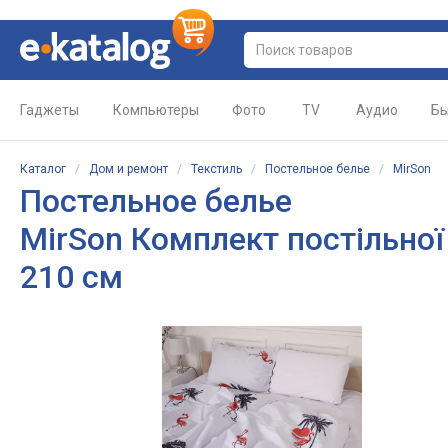
Гаджеты
Компьютеры
Фото
TV
Аудио
Бы
Каталог
/
Дом и ремонт
/
Текстиль
/
Постельное белье
/
MirSon
Постельное белье
MirSon Комплект постільної 
210 см