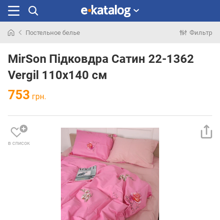
Постельное белье
Фильтр
Искали
раньше
MirSon Підковдра Сатин 22-1362
Vergil 110х140 см
753
грн.
в список