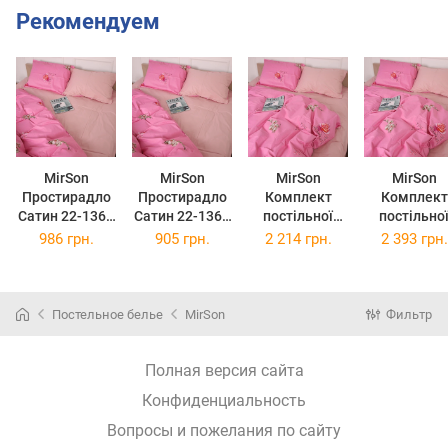
Рекомендуем
MirSon
MirSon
MirSon
MirSon
Простирадло
Простирадло
Комплект
Комплект
Сатин 22-1362
Сатин 22-1362
постільної
постільно
Vergil 220x240
Vergil 200x220
білизни
білизни
986 грн.
905 грн.
2 214 грн.
2 393 грн.
см
см
Полуторний
Полуторни
143х210 см 22-
Євро 160х2
1362 Vergil
см 22-136
Vergil
Постельное белье
MirSon
Фильтр
Полная версия сайта
Конфиденциальность
Вопросы и пожелания по сайту