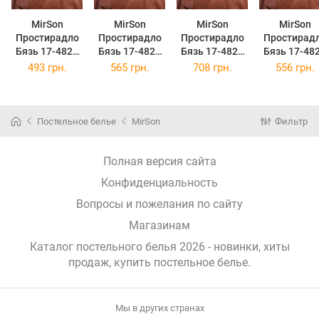
MirSon
MirSon
MirSon
MirSon
Простирадло
Простирадло
Простирадло
Простирад
Бязь 17-4827
Бязь 17-4827
Бязь 17-4827
Бязь 17-48
Gwendoline
Gwendoline
Gwendoline
Gwendolin
493 грн.
565 грн.
708 грн.
556 грн.
150х220 см
200x220 см
220x240 см
180x220 с
Постельное белье
MirSon
Фильтр
Полная версия сайта
Конфиденциальность
Вопросы и пожелания по сайту
Магазинам
Каталог постельного белья 2026 - новинки, хиты
продаж,
купить постельное белье
.
Мы в других странах