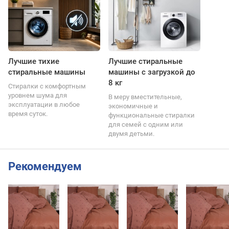
Лучшие тихие
Лучшие стиральные
стиральные машины
машины с загрузкой до
8 кг
Стиралки с комфортным
уровнем шума для
В меру вместительные,
эксплуатации в любое
экономичные и
время суток.
функциональные стиралки
для семей с одним или
двумя детьми.
Рекомендуем