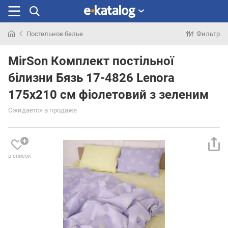
Постельное белье
Фильтр
Искали
раньше
MirSon Комплект постільної
білизни Бязь 17-4826 Lenora
175х210 см фіолетовий з зеленим
Ожидается в продаже
в список