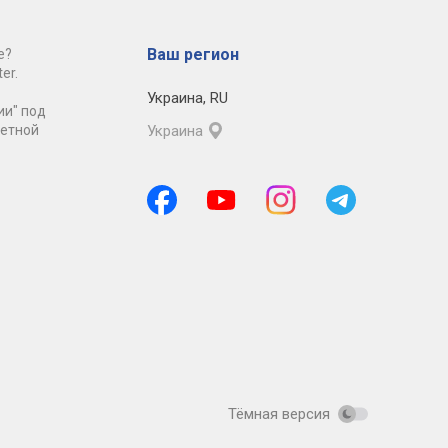
Ваш регион
е?
er.
Украина
,
RU
ии" под
ретной
Украина
Тёмная версия