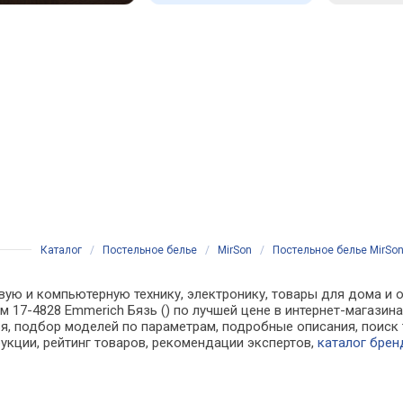
Каталог
/
Постельное белье
/
MirSon
/
Постельное белье MirSon
вую и компьютерную технику, электронику, товары для дома и о
см 17-4828 Emmerich Бязь () по лучшей цене в интернет-магази
, подбор моделей по параметрам, подробные описания, поиск 
рукции, рейтинг товаров, рекомендации экспертов,
каталог брен