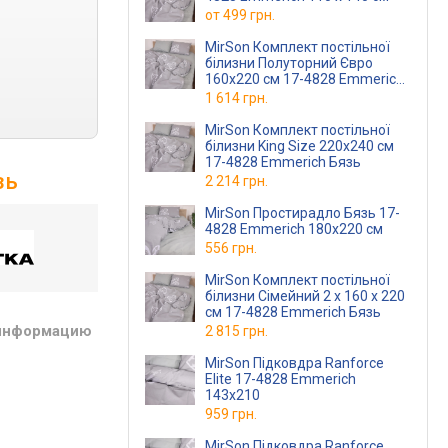
от
499 грн.
MirSon Комплект постільної
білизни Полуторний Євро
160x220 см 17-4828 Emmerich
Бязь
1 614 грн.
MirSon Комплект постільної
білизни King Size 220x240 см
17-4828 Emmerich Бязь
зь
2 214 грн.
MirSon Простирадло Бязь 17-
4828 Emmerich 180x220 см
556 грн.
MirSon Комплект постільної
білизни Сімейний 2 x 160 x 220
см 17-4828 Emmerich Бязь
 информацию
2 815 грн.
MirSon Підковдра Ranforce
Elite 17-4828 Emmerich
143х210
959 грн.
MirSon Підковдра Ranforce