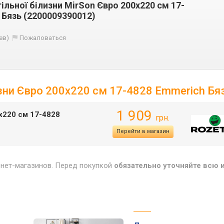
ільної білизни MirSon Євро 200x220 см 17-
 Бязь (2200009390012)
ев)
Пожаловаться
изни Євро 200x220 см 17-4828 Emmerich Бя
1 909
x220 см 17-4828
грн.
Перейти в магазин
рнет-магазинов. Перед покупкой
обязательно уточняйте всю