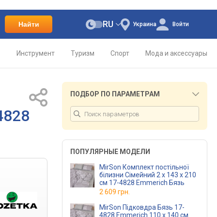
RU
Найти
Украина
Войти
о
Инструмент
Туризм
Спорт
Мода и аксессуары
ПОДБОР ПО ПАРАМЕТРАМ
4828
ПОПУЛЯРНЫЕ МОДЕЛИ
MirSon Комплект постільної
білизни Сімейний 2 x 143 x 210
см 17-4828 Emmerich Бязь
2 609 грн.
MirSon Підковдра Бязь 17-
4828 Emmerich 110 x 140 см