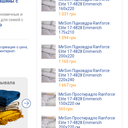
ашины с
Elite 17-4828 Emmerich
160х220
1 031 грн.
ономичные и
для семей с
MirSon Підковдра Ranforce
Elite 17-4828 Emmerich
175х210
1 094 грн.
MirSon Підковдра Ranforce
формации о цене,
Elite 17-4828 Emmerich
интернет-
200х220
1 165 грн.
MirSon Підковдра Ranforce
Elite 17-4828 Emmerich
220х240
1 667 грн.
MirSon Простирадло Ranforce
Elite 17-4828 Emmerich
150х220 см
565 грн.
MirSon Простирадло Ranforce
Elite 17-4828 Emmerich
200x220 см