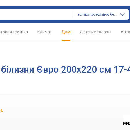
только постельное белье
товая техника
Климат
Дом
Детские товары
Авт
 білизни Євро 200x220 см 17-
н.