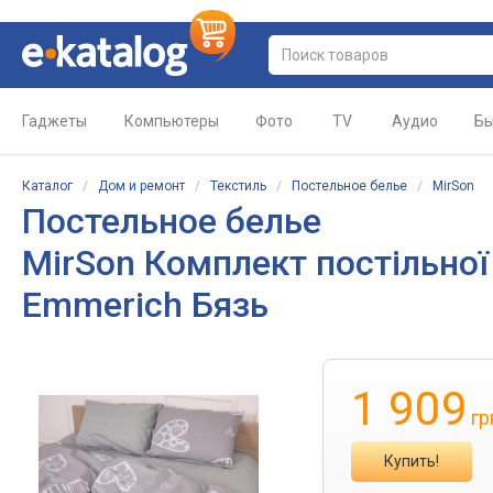
Гаджеты
Компьютеры
Фото
TV
Аудио
Бы
Каталог
/
Дом и ремонт
/
Текстиль
/
Постельное белье
/
MirSon
Постельное белье
MirSon Комплект постільної
Emmerich Бязь
1 909
гр
Купить!