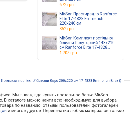
672 грн.
MirSon Простирадло Ranforce
Elite 17-4828 Emmerich
220x240 см
852 грн.
MirSon Комплект постільної
білизни Полуторний 143x210
см Ranforce Elite 17-4828
Emmerich Ранфорс
1 703 грн.
 Комплект постільної білизни Євро 200x220 см 17-4828 Emmerich Бязь ()
фиса. Мы знаем, где купить постельное белье MirSon
нах. В каталоге можно найти всю необходимую для выбора
товара по названию, отзывы пользователей, фотогалереи
дов
и многое другое. Перепечатка любых материалов только