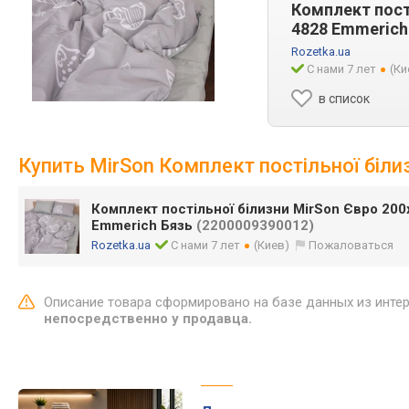
Комплект пост
4828 Emmerich
Rozetka.ua
С нами 7 лет
(Ки
в список
Купить MirSon Комплект постільної біл
Комплект постільної білизни MirSon Євро 200
Emmerich Бязь
(2200009390012)
Rozetka.ua
С нами 7 лет
(Киев)
Пожаловаться
Описание товара сформировано на базе данных из инте
непосредственно у продавца.