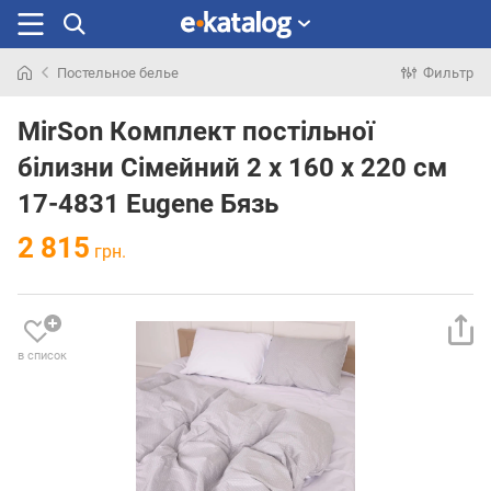
Постельное белье
Фильтр
Искали
раньше
MirSon Комплект постільної
білизни Сімейний 2 x 160 x 220 см
17-4831 Eugene Бязь
2 815
грн.
в список