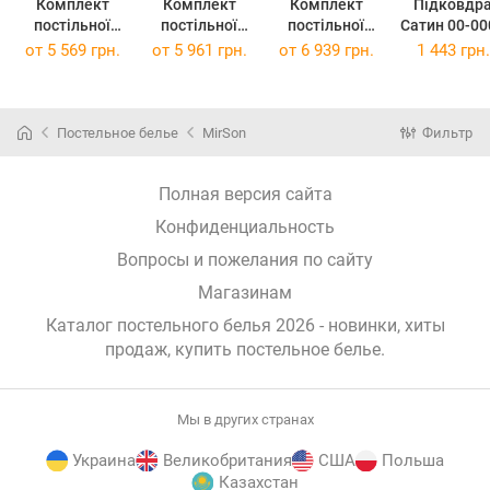
Комплект
Комплект
Комплект
Підковдр
постільної
постільної
постільної
Сатин 00-00
білизни Satin
білизни Satin
білизни Satin
Snow Whit
от
5 569 грн.
от
5 961 грн.
от
6 939 грн.
1 443 грн.
Premium 00-
Premium 00-
Premium 00-
110х140
0000 Snow
0000 Snow
0000 Snow
White 175 x
White 200 x
White 2 x 143 x
210 см
220 см
210 см
Постельное белье
MirSon
Фильтр
Полная версия сайта
Конфиденциальность
Вопросы и пожелания по сайту
Магазинам
Каталог постельного белья 2026 - новинки, хиты
продаж,
купить постельное белье
.
Мы в других странах
Украина
Великобритания
США
Польша
Казахстан