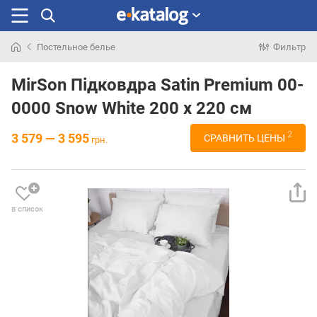
Постельное белье
Фильтр
Искали
раньше
MirSon Підковдра Satin Premium 00-
0000 Snow White 200 x 220 см
2
3 579 — 3 595
СРАВНИТЬ ЦЕНЫ
грн.
в список