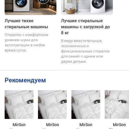
Лучшие тихие
Лучшие стиральные
стиральные машины
машины с загрузкой до
8 кг
Стиралки с комфортным
уровнем шума для
В меру вместительные,
эксплуатации в любое
экономичные и
время суток.
функциональные стиралки
для семей с одним или
двумя детьми.
Рекомендуем
MirSon
MirSon
MirSon
MirSon