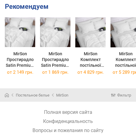
Рекомендуем
MirSon
MirSon
MirSon
MirSon
Простирадло
Простирадло
Комплект
Комплект
Satin Premium
Satin Premium
постільної
постільно
00-0000 Snow
00-0000 Snow
білизни Satin
білизни Satin
от
2 149 грн.
от
1 869 грн.
от
4 829 грн.
от
5 289 гр
White 200 х
White 220 х
Premium 00-
Premium 00
220 см
240 см
0000 Snow
0000 Sno
White 143 x
White 160 
210 см
220 см
Постельное белье
MirSon
Фильтр
Полная версия сайта
Конфиденциальность
Вопросы и пожелания по сайту