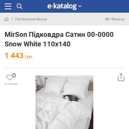
Постельное белье
Фильтр
Искали
раньше
MirSon Підковдра Сатин 00-0000
Snow White 110х140
1 443
грн.
в список