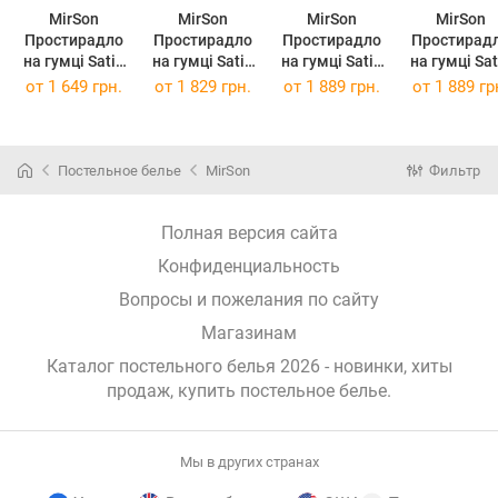
MirSon
MirSon
MirSon
MirSon
Простирадло
Простирадло
Простирадло
Простирад
на гумці Satin
на гумці Satin
на гумці Satin
на гумці Satin
Premium 00-
Premium 00-
Premium 00-
Premium 00
от
1 649 грн.
от
1 829 грн.
от
1 889 грн.
от
1 889 гр
0000 Snow
0000 Snow
0000 Snow
0000 Sno
White 90 х 200
White 100 х
White 120 х
White 120 
см
200 см
190 см
200 см
Постельное белье
MirSon
Фильтр
Полная версия сайта
Конфиденциальность
Вопросы и пожелания по сайту
Магазинам
Каталог постельного белья 2026 - новинки, хиты
продаж,
купить постельное белье
.
Мы в других странах