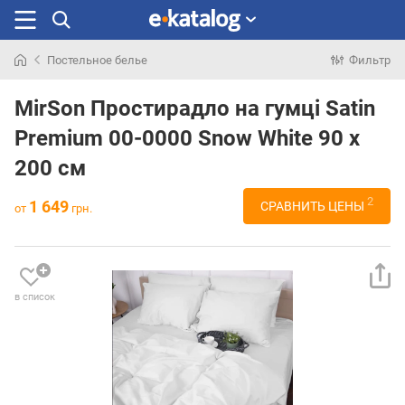
Постельное белье
Фильтр
Искали
раньше
MirSon Простирадло на гумці Satin
Premium 00-0000 Snow White 90 х
200 см
2
1 649
СРАВНИТЬ ЦЕНЫ
от
грн.
в список