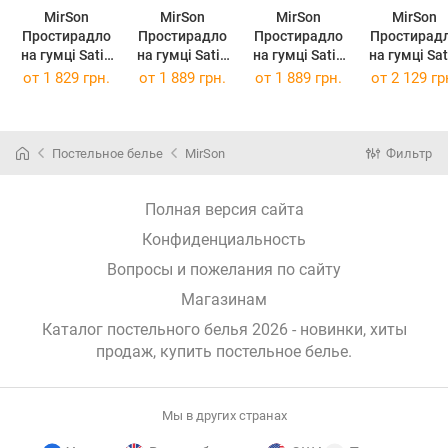
MirSon
MirSon
MirSon
MirSon
Простирадло
Простирадло
Простирадло
Простирад
на гумці Satin
на гумці Satin
на гумці Satin
на гумці Satin
Premium 00-
Premium 00-
Premium 00-
Premium 00
от
1 829 грн.
от
1 889 грн.
от
1 889 грн.
от
2 129 гр
0000 Snow
0000 Snow
0000 Snow
0000 Sno
White 100 х
White 120 х
White 120 х
White 140 
200 см
190 см
200 см
190 см
Постельное белье
MirSon
Фильтр
Полная версия сайта
Конфиденциальность
Вопросы и пожелания по сайту
Магазинам
Каталог постельного белья 2026 - новинки, хиты
продаж,
купить постельное белье
.
Мы в других странах