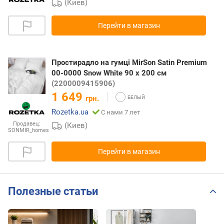
(Киев)
Перейти в магазин
Простирадло на гумці MirSon Satin Premium
00-0000 Snow White 90 х 200 см
(2200009415906)
1 649
грн.
Rozetka.ua
С нами 7 лет
Продавец:
(Киев)
SONMIR_homes
Перейти в магазин
Полезные статьи