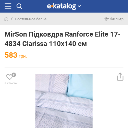
Постельное белье
Фильтр
Искали
раньше
MirSon Підковдра Ranforce Elite 17-
4834 Clarissa 110х140 см
583
грн.
в список