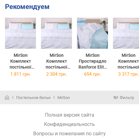
Рекомендуем
MirSon
MirSon
MirSon
MirSon
Комплект
Комплект
Простирадло
Комплект
постільної
постільної
Ranforce Elite
постільно
білизни
білизни King
17-4834
білизни 17-
1 811 грн.
2 304 грн.
654 грн.
3 317 грн.
Полуторний
Size 220х240
Clarissa
4834 Claris
Євро 160х220
см 17-4834
180x220 см
Сімейний
см 17-4834
Clarissa
2x160x220 
Clarissa
Ranforce Elite
Ranforce Eli
Постельное белье
MirSon
Фильтр
Ranforce Elite
Полная версия сайта
Конфиденциальность
Вопросы и пожелания по сайту