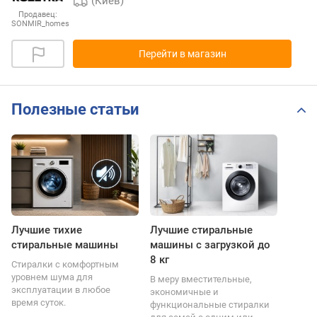
(Киев)
Продавец:
SONMIR_homes
Перейти в магазин
Полезные статьи
Лучшие тихие
Лучшие стиральные
стиральные машины
машины с загрузкой до
8 кг
Стиралки с комфортным
уровнем шума для
В меру вместительные,
эксплуатации в любое
экономичные и
время суток.
функциональные стиралки