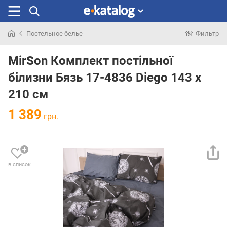
Постельное белье
Фильтр
Искали
раньше
MirSon Комплект постільної
білизни Бязь 17-4836 Diego 143 x
210 см
1 389
грн.
в список