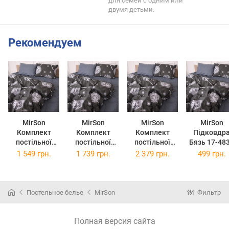
для семей с одним или
двумя детьми.
Рекомендуем
MirSon
MirSon
MirSon
MirSon
Комплект
Комплект
Комплект
Підковдр
постільної
постільної
постільної
Бязь 17-48
білизни Бязь
білизни Бязь
білизни Бязь
Diego 110 
1 549 грн.
1 739 грн.
2 379 грн.
499 грн.
17-4836 Diego
17-4836 Diego
17-4836 Diego
140 см
175 x 210 см
200 x 220 см
2 x 143 x 210
см
Постельное белье
MirSon
Фильтр
Полная версия сайта