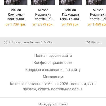
MirSon
MirSon
MirSon
MirSon
Комплект
Комплект
Підковдра
Комплект
постільної
постільної
Бязь 17-4836
постільно
білизни Євро
білизни
Diego 110 x
білизни
от
1 739 грн.
от
2 379 грн.
от
499 грн.
от
1 489 гр
200х220 см 17-
Сімейний
140 см
Полуторни
4836 Diego
2x143x210 см
Євро 160х2
Бязь
17-4836 Diego
см 17-483
Бязь
Diego Бяз
Постельное белье
MirSon
Фильтр
Полная версия сайта
Конфиденциальность
Вопросы и пожелания по сайту
Магазинам
Каталог постельного белья 2026 - новинки, хиты
продаж,
купить постельное белье
.
Мы в других странах