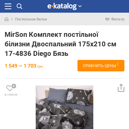
Постельное белье
Фильтр
Искали
раньше
MirSon Комплект постільної
білизни Двоспальний 175х210 см
17-4836 Diego Бязь
2
1 549 — 1 703
СРАВНИТЬ ЦЕНЫ
грн.
в список