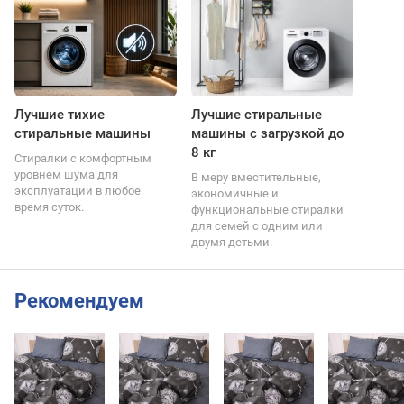
Лучшие тихие
Лучшие стиральные
стиральные машины
машины с загрузкой до
8 кг
Стиралки с комфортным
уровнем шума для
В меру вместительные,
эксплуатации в любое
экономичные и
время суток.
функциональные стиралки
для семей с одним или
двумя детьми.
Рекомендуем