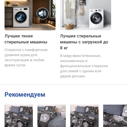
Лучшие тихие
Лучшие стиральные
стиральные машины
машины с загрузкой до
8 кг
Стиралки с комфортным
уровнем шума для
В меру вместительные,
эксплуатации в любое
экономичные и
время суток.
функциональные стиралки
для семей с одним или
двумя детьми.
Рекомендуем