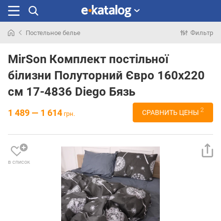
Постельное белье
Фильтр
Искали
раньше
MirSon Комплект постільної
білизни Полуторний Євро 160х220
см 17-4836 Diego Бязь
2
1 489 — 1 614
СРАВНИТЬ ЦЕНЫ
грн.
в список