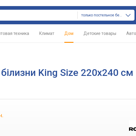
только постельное белье
товая техника
Климат
Дом
Детские товары
Авт
білизни King Size 220х240 см 
н.