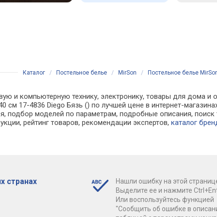
Каталог
/
Постельное белье
/
MirSon
/
Постельное белье MirSon
вую и компьютерную технику, электронику, товары для дома и о
240 см 17-4836 Diego Бязь () по лучшей цене в интернет-магаз
, подбор моделей по параметрам, подробные описания, поиск 
рукции, рейтинг товаров, рекомендации экспертов,
каталог брен
х странах
Нашли ошибку на этой страниц
Выделите ее и нажмите Ctrl+Ent
Или воспользуйтесь функцией
"Сообщить об ошибке в описан