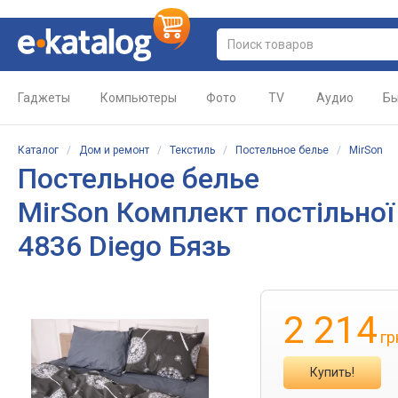
Гаджеты
Компьютеры
Фото
TV
Аудио
Бы
Каталог
/
Дом и ремонт
/
Текстиль
/
Постельное белье
/
MirSon
Постельное белье
MirSon Комплект постільної 
4836 Diego Бязь
2 214
гр
Купить!