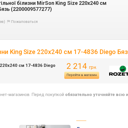
льної білизни MirSon King Size 220х240 см
Бязь (2200009577277)
ев)
Пожаловаться
зни King Size 220х240 см 17-4836 Diego Бя
2 214
 220х240 см 17-4836 Diego
грн.
Перейти в магазин
рнет-магазинов. Перед покупкой
обязательно уточняйте всю