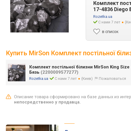
Комплект пості
17-4836 Diego 
Rozetka.ua
С нами 7 лет
(Ки
в список
Купить MirSon Комплект постільної біли
Комплект постільної білизни MirSon King Size
Бязь
(2200009577277)
Rozetka.ua
С нами 7 лет
(Киев)
Пожаловаться
Описание товара сформировано на базе данных из инте
непосредственно у продавца.