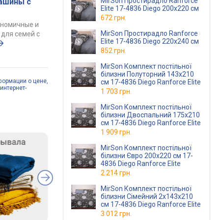
MirSon Простирадло Ranforce
ашины с
Elite 17-4836 Diego 200x220 см
672 грн.
ономичные и
MirSon Простирадло Ranforce
для семей с
Elite 17-4836 Diego 220x240 см
852 грн.
MirSon Комплект постільної
білизни Полуторний 143х210
формации о цене,
см 17-4836 Diego Ranforce Elite
интернет-
1 703 грн.
MirSon Комплект постільної
білизни Двоспальний 175х210
см 17-4836 Diego Ranforce Elite
1 909 грн.
MirSon Комплект постільної
білизни Євро 200х220 см 17-
4836 Diego Ranforce Elite
2 214 грн.
MirSon Комплект постільної
білизни Сімейний 2x143x210
см 17-4836 Diego Ranforce Elite
3 012 грн.