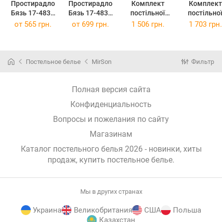
Простирадло
Простирадло
Комплект
Комплект
Бязь 17-4837
Бязь 17-4837
постільної
постільно
Annunziata 200
Annunziata 220
білизни
білизни
от
565 грн.
от
699 грн.
1 506 грн.
1 703 грн.
х 220 см
х 240 см
Полуторний
Двоспальн
143х210 см 17-
175х210 см 
4837
4837
Annunziata
Annunziat
Постельное белье
MirSon
Фильтр
Бязь
Бязь
Полная версия сайта
Конфиденциальность
Вопросы и пожелания по сайту
Магазинам
Каталог постельного белья 2026 - новинки, хиты
продаж,
купить постельное белье
.
Мы в других странах
Украина
Великобритания
США
Польша
Казахстан