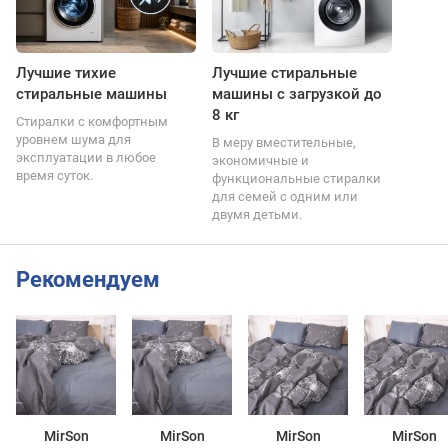
Лучшие тихие
Лучшие стиральные
стиральные машины
машины с загрузкой до
8 кг
Стиралки с комфортным
уровнем шума для
В меру вместительные,
эксплуатации в любое
экономичные и
время суток.
функциональные стиралки
для семей с одним или
двумя детьми.
Рекомендуем
MirSon
MirSon
MirSon
MirSon