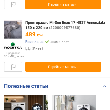
Перейти в магазин
Простирадло MirSon Бязь 17-4837 Annunziata
150 х 220 см
(2200009577680)
489
грн.
Rozetka.ua
С нами 7 лет
(Киев)
Продавец:
SONMIR_homes
Перейти в магазин
Полезные статьи