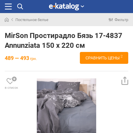
Постельное белье
Фильтр
Искали
раньше
MirSon Простирадло Бязь 17-4837
Annunziata 150 х 220 см
2
489 — 493
СРАВНИТЬ ЦЕНЫ
грн.
в список