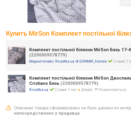
Купить MirSon Комплект постільної біли
Комплект постільної білизни MirSon Бязь 17-48
(2200009578779)
Маркетплейс:
Rozetka.ua
SONMIR_homes
С нами 7 
Комплект постільної білизни MirSon Двоспал
Cristiano Бязь
(2200009578779)
Rozetka.ua
С нами 7 лет
(Киев)
Пожаловаться
Описание товара сформировано на базе данных из инте
непосредственно у продавца.