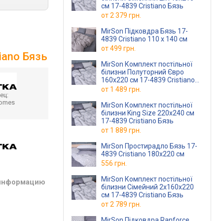
см 17-4839 Cristiano Бязь
от
2 379 грн.
MirSon Підковдра Бязь 17-
4839 Cristiano 110 x 140 см
от
499 грн.
iano Бязь
MirSon Комплект постільної
білизни Полуторний Євро
160х220 см 17-4839 Cristiano
Бязь
от
1 489 грн.
ец:
homes
MirSon Комплект постільної
білизни King Size 220х240 см
17-4839 Cristiano Бязь
от
1 889 грн.
MirSon Простирадло Бязь 17-
4839 Cristiano 180x220 см
556 грн.
MirSon Комплект постільної
 информацию
білизни Сімейний 2x160x220
см 17-4839 Cristiano Бязь
от
2 789 грн.
MirSon Підковдра Ranforce