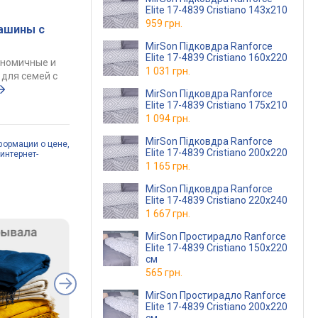
Elite 17-4839 Cristiano 143х210
959 грн.
ашины с
MirSon Підковдра Ranforce
Elite 17-4839 Cristiano 160х220
ономичные и
1 031 грн.
для семей с
MirSon Підковдра Ranforce
Elite 17-4839 Cristiano 175х210
1 094 грн.
MirSon Підковдра Ranforce
формации о цене,
Elite 17-4839 Cristiano 200х220
интернет-
1 165 грн.
MirSon Підковдра Ranforce
Elite 17-4839 Cristiano 220х240
1 667 грн.
MirSon Простирадло Ranforce
Elite 17-4839 Cristiano 150х220
см
565 грн.
MirSon Простирадло Ranforce
Elite 17-4839 Cristiano 200x220