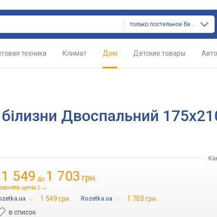
только постельное белье
товая техника
Климат
Дом
Детские товары
Авт
 білизни Двоспальний 175х21
Ка
1 549
1 703
грн.
т
до
равнить цены
→
2
ozetka.ua
→
1 549 грн.
Rozetka.ua
→
1 703 грн.
в список