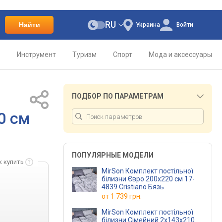
RU
Найти
Украина
Войти
о
Инструмент
Туризм
Спорт
Мода и аксессуары
ПОДБОР ПО ПАРАМЕТРАМ
0 см
ПОПУЛЯРНЫЕ МОДЕЛИ
к купить
MirSon Комплект постільної
білизни Євро 200х220 см 17-
4839 Cristiano Бязь
от
1 739 грн.
MirSon Комплект постільної
білизни Сімейний 2x143x210