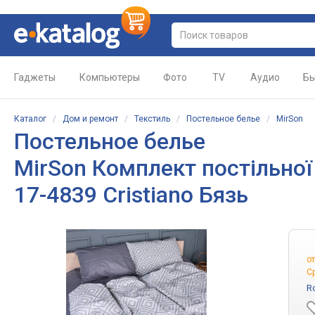
Гаджеты
Компьютеры
Фото
TV
Аудио
Бы
Каталог
/
Дом и ремонт
/
Текстиль
/
Постельное белье
/
MirSon
Постельное белье
MirSon Комплект постільної
17-4839 Cristiano Бязь
о
С
R