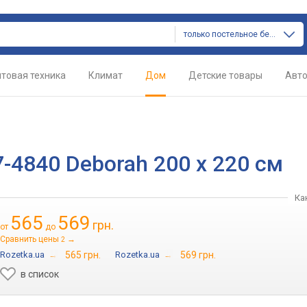
только постельное белье
товая техника
Климат
Дом
Детские товары
Авт
-4840 Deborah 200 х 220 см
Ка
565
569
грн.
от
до
Сравнить цены
→
2
Rozetka.ua
→
565 грн.
Rozetka.ua
→
569 грн.
в список