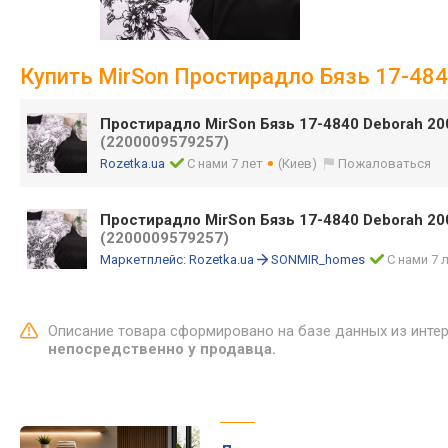
Купить MirSon Простирадло Бязь 17-484
Простирадло MirSon Бязь 17-4840 Deborah 20
(2200009579257)
Rozetka.ua
С нами 7 лет
(Киев)
Пожаловаться
Простирадло MirSon Бязь 17-4840 Deborah 20
(2200009579257)
Маркетплейс:
Rozetka.ua
SONMIR_homes
С нами 7 
Описание товара сформировано на базе данных из инте
непосредственно у продавца.