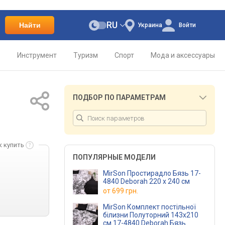
RU
Найти
Украина
Войти
о
Инструмент
Туризм
Спорт
Мода и аксессуары
ПОДБОР ПО ПАРАМЕТРАМ
к купить
ПОПУЛЯРНЫЕ МОДЕЛИ
MirSon Простирадло Бязь 17-
4840 Deborah 220 х 240 см
от
699 грн.
MirSon Комплект постільної
білизни Полуторний 143х210
см 17-4840 Deborah Бязь