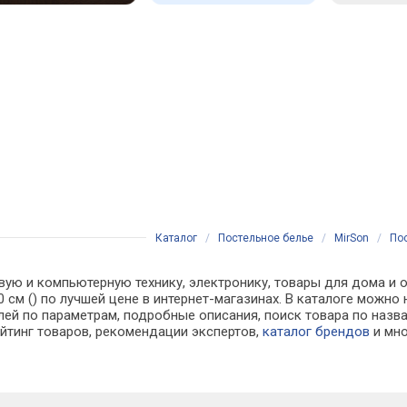
Каталог
/
Постельное белье
/
MirSon
/
Пос
вую и компьютерную технику, электронику, товары для дома и о
20 см () по лучшей цене в интернет-магазинах. В каталоге мо
лей по параметрам, подробные описания, поиск товара по назв
ейтинг товаров, рекомендации экспертов,
каталог брендов
и мно