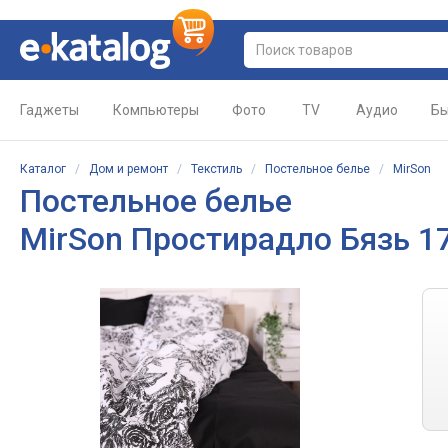
Гаджеты
Компьютеры
Фото
TV
Аудио
Бы
Каталог
/
Дом и ремонт
/
Текстиль
/
Постельное белье
/
MirSon
Постельное белье
MirSon Простирадло Бязь 17