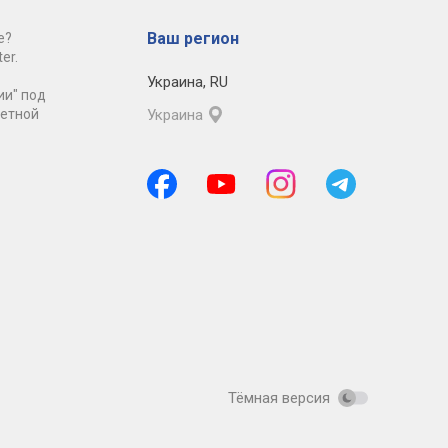
Ваш регион
е?
er.
Украина
,
RU
ии" под
ретной
Украина
Тёмная версия