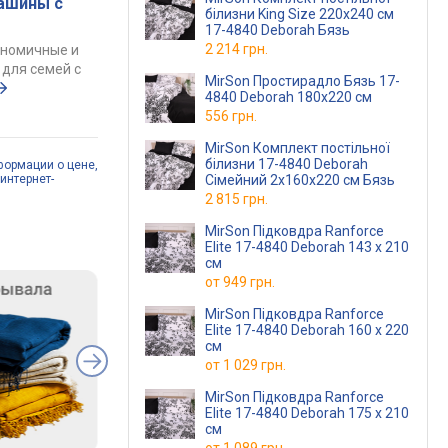
ашины с
білизни King Size 220х240 см
17-4840 Deborah Бязь
2 214 грн.
ономичные и
для семей с
MirSon Простирадло Бязь 17-
4840 Deborah 180x220 см
556 грн.
MirSon Комплект постільної
білизни 17-4840 Deborah
формации о цене,
интернет-
Сімейний 2x160x220 см Бязь
2 815 грн.
MirSon Підковдра Ranforce
Elite 17-4840 Deborah 143 x 210
см
от
949 грн.
MirSon Підковдра Ranforce
Elite 17-4840 Deborah 160 x 220
см
от
1 029 грн.
MirSon Підковдра Ranforce
Elite 17-4840 Deborah 175 x 210
см