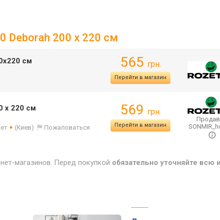
0 Deborah 200 х 220 см
565
0x220 см
грн.
Перейти в магазин
569
0 х 220 см
грн.
Продав
Перейти в магазин
SONMIR_
лет
(Киев)
Пожаловаться
рнет-магазинов. Перед покупкой
обязательно уточняйте всю