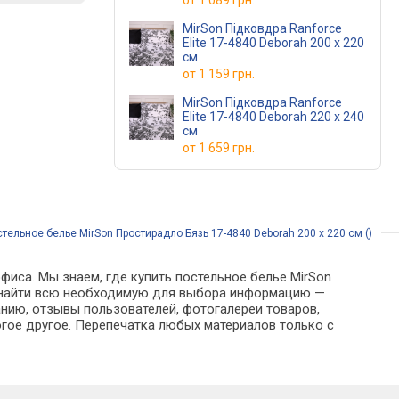
от
1 089 грн.
MirSon Підковдра Ranforce
Elite 17-4840 Deborah 200 x 220
см
от
1 159 грн.
MirSon Підковдра Ranforce
Elite 17-4840 Deborah 220 x 240
см
от
1 659 грн.
тельное белье MirSon Простирадло Бязь 17-4840 Deborah 200 х 220 см ()
фиса. Мы знаем, где купить постельное белье MirSon
жно найти всю необходимую для выбора информацию —
анию, отзывы пользователей, фотогалереи товаров,
гое другое. Перепечатка любых материалов только с