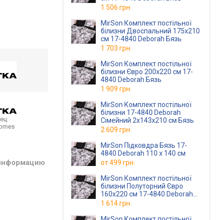
1 506 грн.
MirSon Комплект постільної
білизни Двоспальний 175х210
см 17-4840 Deborah Бязь
1 703 грн.
MirSon Комплект постільної
білизни Євро 200х220 см 17-
4840 Deborah Бязь
1 909 грн.
MirSon Комплект постільної
білизни 17-4840 Deborah
ец:
Сімейний 2x143x210 см Бязь
homes
2 609 грн.
MirSon Підковдра Бязь 17-
4840 Deborah 110 x 140 см
 информацию
от
499 грн.
MirSon Комплект постільної
білизни Полуторний Євро
160х220 см 17-4840 Deborah
Бязь
1 614 грн.
MirSon Комплект постільної