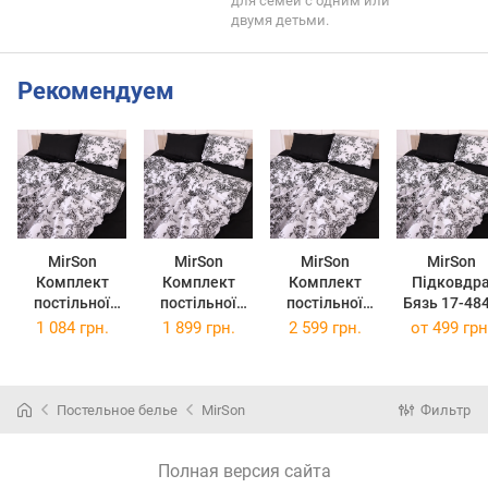
для семей с одним или
двумя детьми.
Рекомендуем
MirSon
MirSon
MirSon
MirSon
Комплект
Комплект
Комплект
Підковдр
постільної
постільної
постільної
Бязь 17-48
білизни Бязь
білизни Бязь
білизни Бязь
Deborah
1 084 грн.
1 899 грн.
2 599 грн.
от
499 грн
17-4840
17-4840
17-4840
110х140 с
Deborah
Deborah Євро
Deborah
Двоспальний
Сімейний
Постельное белье
MirSon
Фильтр
Полная версия сайта