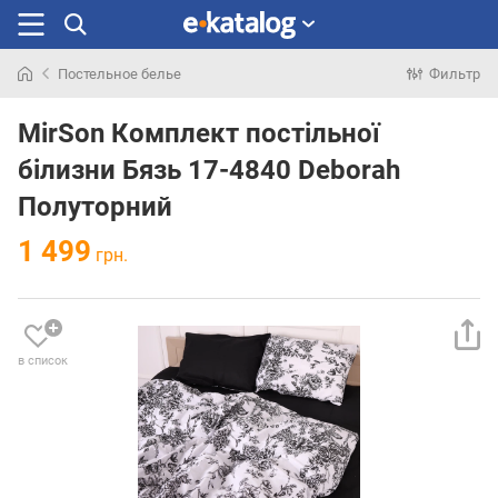
Постельное белье
Фильтр
Искали
раньше
MirSon Комплект постільної
білизни Бязь 17-4840 Deborah
Полуторний
1 499
грн.
в список