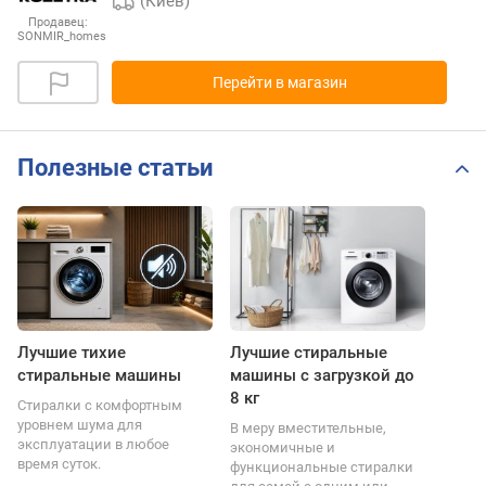
(Киев)
Продавец:
SONMIR_homes
Перейти в магазин
Полезные статьи
Лучшие тихие
Лучшие стиральные
стиральные машины
машины с загрузкой до
8 кг
Стиралки с комфортным
уровнем шума для
В меру вместительные,
эксплуатации в любое
экономичные и
время суток.
функциональные стиралки