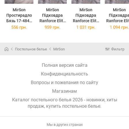
MirSon
MirSon
MirSon
MirSon
Простирадло
Підковдра
Підковдра
Підковдр
Бязь 17-4841
Ranforce Elite
Ranforce Elite
Ranforce Eli
Elisabetta
17-4841
17-4841
17-4841
556 грн.
959 грн.
1 031 грн.
1 094 грн.
180x220 см
Elisabetta
Elisabetta
Elisabetta
143х210
160х220
175х210
Постельное белье
MirSon
Фильтр
Полная версия сайта
Конфиденциальность
Вопросы и пожелания по сайту
Магазинам
Каталог постельного белья 2026 - новинки, хиты
продаж,
купить постельное белье
.
Мы в других странах