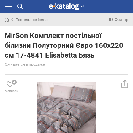
Постельное белье
Фильтр
Искали
раньше
MirSon Комплект постільної
білизни Полуторний Євро 160х220
см 17-4841 Elisabetta Бязь
Ожидается в продаже
в список