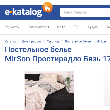
Гаджеты
Компьютеры
Фото
TV
Аудио
Бы
Каталог
/
Дом и ремонт
/
Текстиль
/
Постельное белье
/
MirSon
Постельное белье
MirSon Простирадло Бязь 17