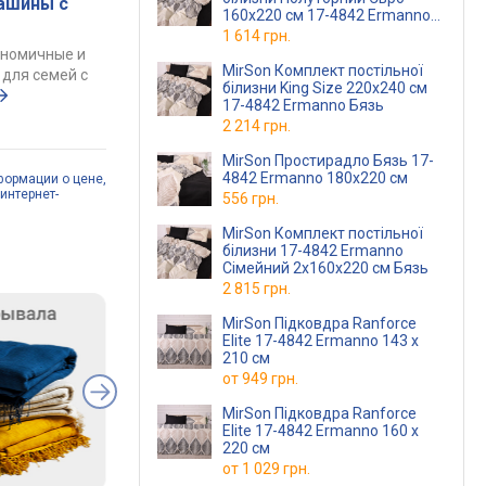
ашины с
160х220 см 17-4842 Ermanno
Бязь
1 614 грн.
ономичные и
MirSon Комплект постільної
для семей с
білизни King Size 220х240 см
17-4842 Ermanno Бязь
2 214 грн.
MirSon Простирадло Бязь 17-
4842 Ermanno 180x220 см
формации о цене,
интернет-
556 грн.
MirSon Комплект постільної
білизни 17-4842 Ermanno
Сімейний 2x160x220 см Бязь
2 815 грн.
MirSon Підковдра Ranforce
Elite 17-4842 Ermanno 143 x
210 см
от
949 грн.
MirSon Підковдра Ranforce
Elite 17-4842 Ermanno 160 x
220 см
от
1 029 грн.