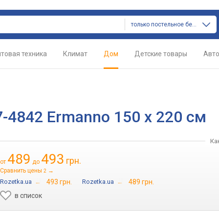
только постельное белье
товая техника
Климат
Дом
Детские товары
Авт
-4842 Ermanno 150 х 220 см
Ка
489
493
грн.
от
до
Сравнить цены
→
2
Rozetka.ua
→
493 грн.
Rozetka.ua
→
489 грн.
в список