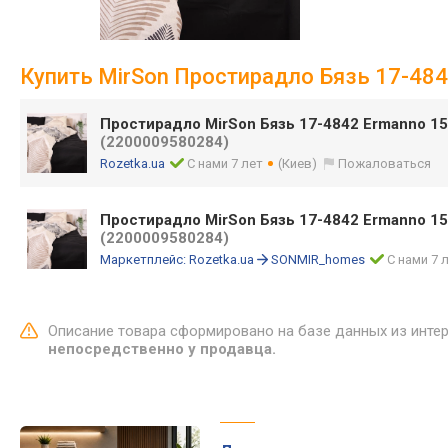
Купить MirSon Простирадло Бязь 17-484
Простирадло MirSon Бязь 17-4842 Ermanno 1
(2200009580284)
Rozetka.ua
С нами 7 лет
(Киев)
Пожаловаться
Простирадло MirSon Бязь 17-4842 Ermanno 15
(2200009580284)
Маркетплейс:
Rozetka.ua
SONMIR_homes
С нами 7 
Описание товара сформировано на базе данных из инте
непосредственно у продавца.