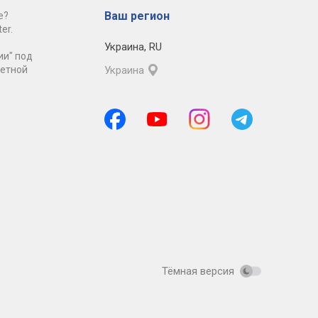
Ваш регион
е?
er.
Украина
,
RU
ии" под
ретной
Украина
Тёмная версия