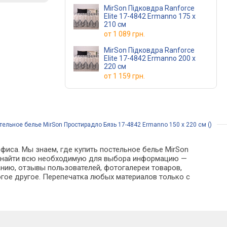
MirSon Підковдра Ranforce
Elite 17-4842 Ermanno 175 x
210 см
от
1 089 грн.
MirSon Підковдра Ranforce
Elite 17-4842 Ermanno 200 x
220 см
от
1 159 грн.
тельное белье MirSon Простирадло Бязь 17-4842 Ermanno 150 х 220 см ()
фиса. Мы знаем, где купить постельное белье MirSon
жно найти всю необходимую для выбора информацию —
анию, отзывы пользователей, фотогалереи товаров,
гое другое. Перепечатка любых материалов только с