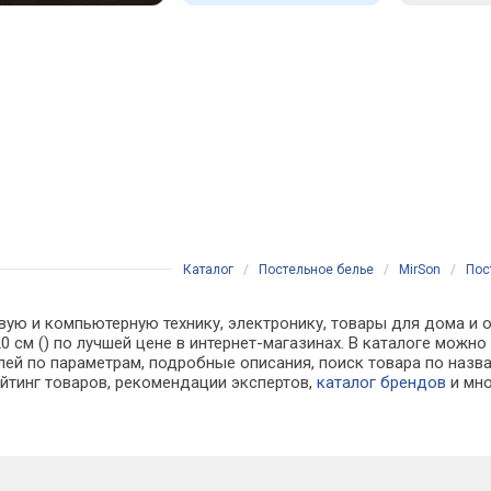
Каталог
/
Постельное белье
/
MirSon
/
Пос
вую и компьютерную технику, электронику, товары для дома и о
20 см () по лучшей цене в интернет-магазинах. В каталоге мо
лей по параметрам, подробные описания, поиск товара по назв
ейтинг товаров, рекомендации экспертов,
каталог брендов
и мно