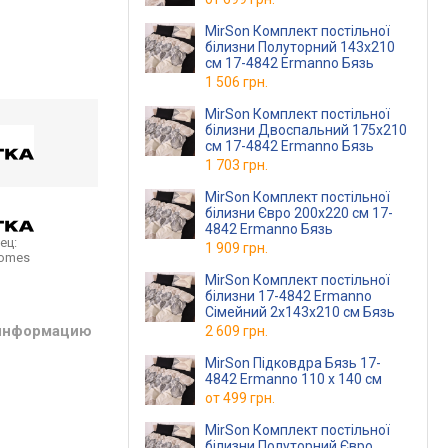
MirSon Комплект постільної
білизни Полуторний 143х210
см 17-4842 Ermanno Бязь
1 506 грн.
MirSon Комплект постільної
білизни Двоспальний 175х210
см 17-4842 Ermanno Бязь
1 703 грн.
MirSon Комплект постільної
білизни Євро 200х220 см 17-
4842 Ermanno Бязь
ец:
1 909 грн.
homes
MirSon Комплект постільної
білизни 17-4842 Ermanno
Сімейний 2x143x210 см Бязь
 информацию
2 609 грн.
MirSon Підковдра Бязь 17-
4842 Ermanno 110 x 140 см
от
499 грн.
MirSon Комплект постільної
білизни Полуторний Євро