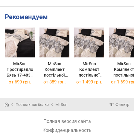
Рекомендуем
MirSon
MirSon
MirSon
MirSon
Простирадло
Комплект
Комплект
Комплект
Бязь 17-4839
постільної
постільної
постільно
Cristiano
білизни Бязь
білизни Бязь
білизни Бязь
от
699 грн.
от
889 грн.
от
1 499 грн.
от
1 699 гр
110х160 см
17-4842
17-4842
17-4842
(22000095786
Ermanno
Ermanno
Ermanno
32)
110х140 см
143х210 см
175х210 с
Постельное белье
MirSon
Фильтр
Полная версия сайта
Конфиденциальность