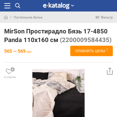
Постельное белье
Фильтр
Искали
раньше
MirSon Простирадло Бязь 17-4850
Panda 110х160 см
(2200009584435)
3
565 — 569
СРАВНИТЬ ЦЕНЫ
грн.
в список