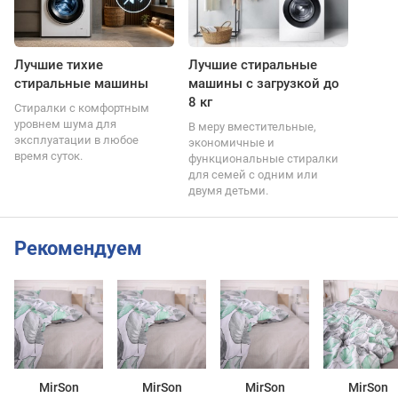
Лучшие тихие
Лучшие стиральные
стиральные машины
машины с загрузкой до
8 кг
Стиралки с комфортным
уровнем шума для
В меру вместительные,
эксплуатации в любое
экономичные и
время суток.
функциональные стиралки
для семей с одним или
двумя детьми.
Рекомендуем
MirSon
MirSon
MirSon
MirSon