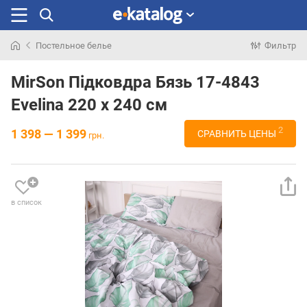
Постельное белье
Фильтр
Искали
раньше
MirSon Підковдра Бязь 17-4843
Evelina 220 x 240 см
2
1 398 — 1 399
СРАВНИТЬ ЦЕНЫ
грн.
в список