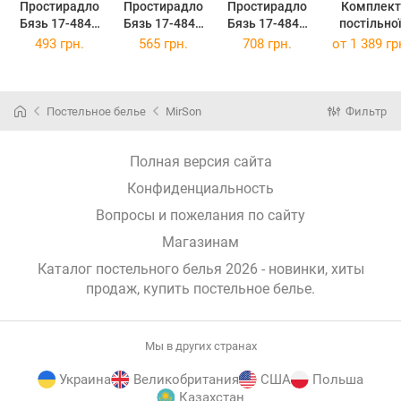
Простирадло
Простирадло
Простирадло
Комплект
Бязь 17-4843
Бязь 17-4843
Бязь 17-4843
постільно
Evelina
Evelina
Evelina
білизни
493 грн.
565 грн.
708 грн.
от
1 389 гр
150х220 см
200x220 см
220x240 см
Полуторни
143х210 см 
4843 Eveli
Бязь
Постельное белье
MirSon
Фильтр
Полная версия сайта
Конфиденциальность
Вопросы и пожелания по сайту
Магазинам
Каталог постельного белья 2026 - новинки, хиты
продаж,
купить постельное белье
.
Мы в других странах
Украина
Великобритания
США
Польша
Казахстан