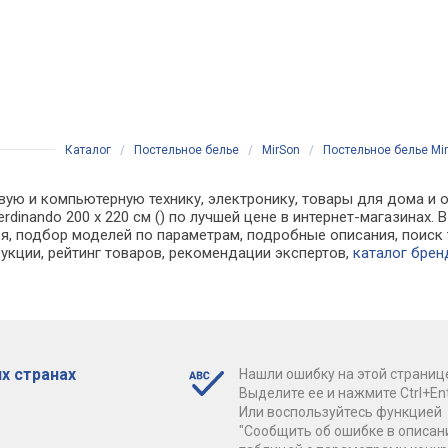
Каталог
/
Постельное белье
/
MirSon
/
Постельное белье Mir
вую и компьютерную технику, электронику, товары для дома и о
Ferdinando 200 x 220 см () по лучшей цене в интернет-магазина
, подбор моделей по параметрам, подробные описания, поиск 
рукции, рейтинг товаров, рекомендации экспертов,
каталог брен
х странах
Нашли ошибку на этой страниц
Выделите ее и нажмите Ctrl+Ent
Или воспользуйтесь функцией
"Сообщить об ошибке в описан