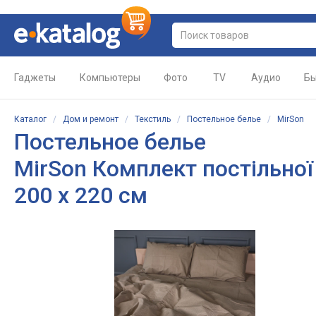
Гаджеты
Компьютеры
Фото
TV
Аудио
Бы
Каталог
/
Дом и ремонт
/
Текстиль
/
Постельное белье
/
MirSon
Постельное белье
MirSon Комплект постільної 
200 x 220 см