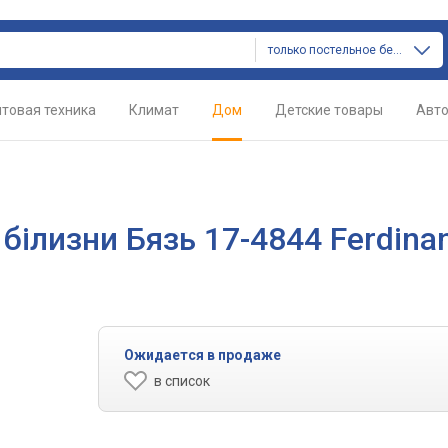
только постельное белье
товая техника
Климат
Дом
Детские товары
Авт
білизни Бязь 17-4844 Ferdina
Ожидается в продаже
в список