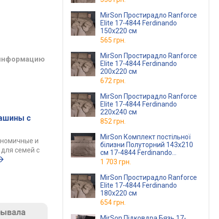
MirSon Простирадло Ranforce
Elite 17-4844 Ferdinando
150х220 см
565 грн.
MirSon Простирадло Ranforce
 информацию
Elite 17-4844 Ferdinando
200x220 см
672 грн.
MirSon Простирадло Ranforce
Elite 17-4844 Ferdinando
220x240 см
ашины с
852 грн.
MirSon Комплект постільної
ономичные и
білизни Полуторний 143х210
для семей с
см 17-4844 Ferdinando
Ranforce Elite
1 703 грн.
MirSon Простирадло Ranforce
Elite 17-4844 Ferdinando
180x220 см
654 грн.
MirSon Підковдра Бязь 17-