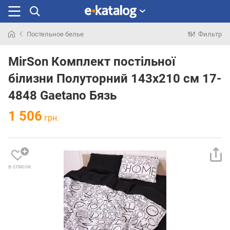
Постельное белье
Фильтр
Искали
раньше
MirSon Комплект постільної
білизни Полуторний 143х210 см 17-
4848 Gaetano Бязь
1 506
грн.
в список