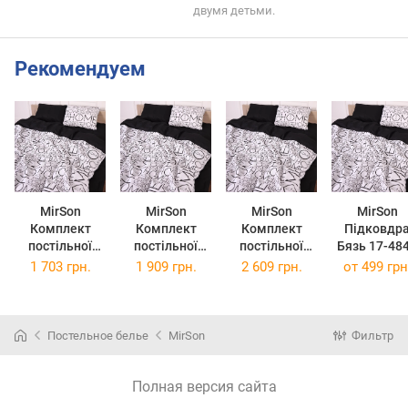
двумя детьми.
Рекомендуем
MirSon
MirSon
MirSon
MirSon
Комплект
Комплект
Комплект
Підковдр
постільної
постільної
постільної
Бязь 17-48
білизни
білизни Євро
білизни 17-
Gaetano 110
1 703 грн.
1 909 грн.
2 609 грн.
от
499 грн
Двоспальний
200х220 см 17-
4848 Gaetano
140 см
175х210 см 17-
4848 Gaetano
Сімейний
4848 Gaetano
Бязь
2x143x210 см
Бязь
Бязь
Постельное белье
MirSon
Фильтр
Полная версия сайта