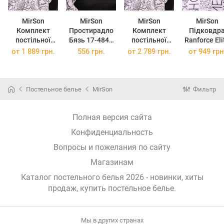
MirSon
MirSon
MirSon
MirSon
Комплект
Простирадло
Комплект
Підковдр
постільної
Бязь 17-4848
постільної
Ranforce Eli
білизни King
Gaetano
білизни 17-
17-4848
от
1 889 грн.
556 грн.
от
2 789 грн.
от
949 грн
Size 220х240
180x220 см
4848 Gaetano
Gaetano 143
см 17-4848
Сімейний
210 см
Gaetano Бязь
2x160x220 см
Бязь )
Постельное белье
MirSon
Фильтр
Полная версия сайта
Конфиденциальность
Вопросы и пожелания по сайту
Магазинам
Каталог постельного белья 2026 - новинки, хиты
продаж,
купить постельное белье
.
Мы в других странах