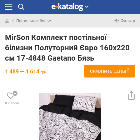
Постельное белье
Фильтр
Искали
раньше
MirSon Комплект постільної
білизни Полуторний Євро 160х220
см 17-4848 Gaetano Бязь
2
1 489 — 1 614
СРАВНИТЬ ЦЕНЫ
грн.
в список