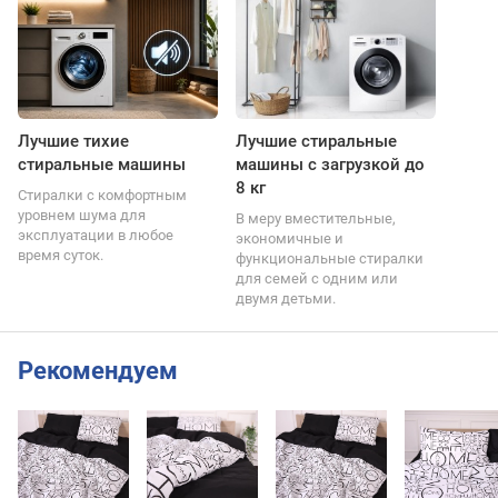
Лучшие тихие
Лучшие стиральные
стиральные машины
машины с загрузкой до
8 кг
Стиралки с комфортным
уровнем шума для
В меру вместительные,
эксплуатации в любое
экономичные и
время суток.
функциональные стиралки
для семей с одним или
двумя детьми.
Рекомендуем