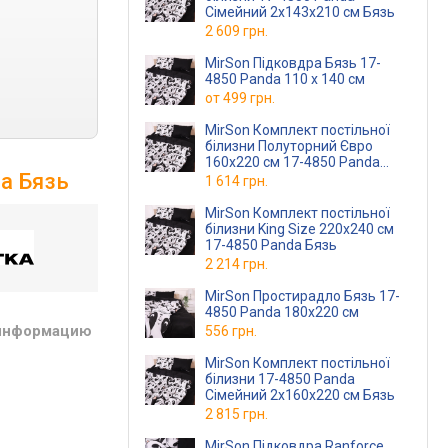
Сімейний 2x143x210 см Бязь
2 609 грн.
MirSon Підковдра Бязь 17-
4850 Panda 110 x 140 см
от
499 грн.
MirSon Комплект постільної
білизни Полуторний Євро
160х220 см 17-4850 Panda
da Бязь
Бязь
1 614 грн.
MirSon Комплект постільної
білизни King Size 220х240 см
17-4850 Panda Бязь
2 214 грн.
MirSon Простирадло Бязь 17-
4850 Panda 180x220 см
 информацию
556 грн.
MirSon Комплект постільної
білизни 17-4850 Panda
Сімейний 2x160x220 см Бязь
2 815 грн.
MirSon Підковдра Ranforce