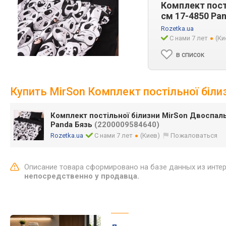
Комплект пост
см 17-4850 Pa
Rozetka.ua
С нами 7 лет
(Ки
в список
Купить MirSon Комплект постільної біл
Комплект постільної білизни MirSon Двоспал
Panda Бязь
(2200009584640)
Rozetka.ua
С нами 7 лет
(Киев)
Пожаловаться
Описание товара сформировано на базе данных из инте
непосредственно у продавца.