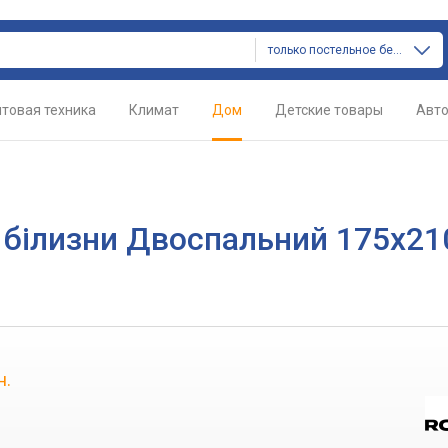
только постельное белье
товая техника
Климат
Дом
Детские товары
Авт
 білизни Двоспальний 175х21
н.