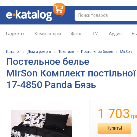
Гаджеты
Компьютеры
Фото
TV
Аудио
Бы
Каталог
/
Дом и ремонт
/
Текстиль
/
Постельное белье
/
MirSon
Постельное белье
MirSon Комплект постільної
17-4850 Panda Бязь
1 703
гр
Купить!