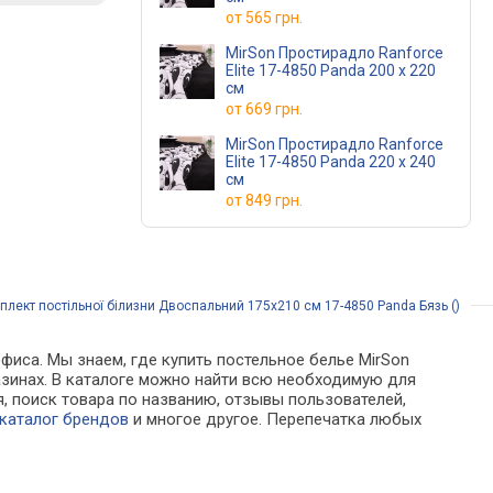
от
565 грн.
MirSon Простирадло Ranforce
Elite 17-4850 Panda 200 х 220
см
от
669 грн.
MirSon Простирадло Ranforce
Elite 17-4850 Panda 220 х 240
см
от
849 грн.
лект постільної білизни Двоспальний 175х210 см 17-4850 Panda Бязь ()
фиса. Мы знаем, где купить постельное белье MirSon
газинах. В каталоге можно найти всю необходимую для
 поиск товара по названию, отзывы пользователей,
каталог брендов
и многое другое. Перепечатка любых