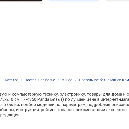
Каталог
/
Постельное белье
/
MirSon
/
Постельное белье MirSon Комп
вую и компьютерную технику, электронику, товары для дома и о
75х210 см 17-4850 Panda Бязь () по лучшей цене в интернет-ма
о белья, подбор моделей по параметрам, подробные описания,
обзоры, инструкции, рейтинг товаров, рекомендации экспертов,
 редакции.