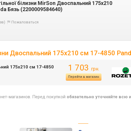
ільної білизни MirSon Двоспальний 175х210
nda Бязь (2200009584640)
ев)
Пожаловаться
изни Двоспальний 175х210 см 17-4850 Pan
1 703
ьний 175х210 см 17-4850
грн.
Перейти в магазин
рнет-магазинов. Перед покупкой
обязательно уточняйте всю