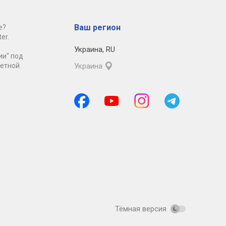
Ваш регион
е?
er.
Украина
,
RU
ии" под
ретной
Украина
Тёмная версия