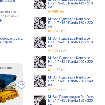
ашины с
Elite 17-4850 Panda 143 x 210
см
от
949 грн.
ономичные и
для семей с
MirSon Підковдра Ranforce
Elite 17-4850 Panda 160 x 220
см
от
1 029 грн.
MirSon Підковдра Ranforce
формации о цене,
Elite 17-4850 Panda 175 x 210
интернет-
см
от
1 089 грн.
MirSon Підковдра Ranforce
Elite 17-4850 Panda 200 x 220
см
от
1 159 грн.
MirSon Підковдра Ranforce
Elite 17-4850 Panda 220 x 240
см
от
1 659 грн.
MirSon Простирадло Ranforce
Elite 17-4850 Panda 150 х 220
см