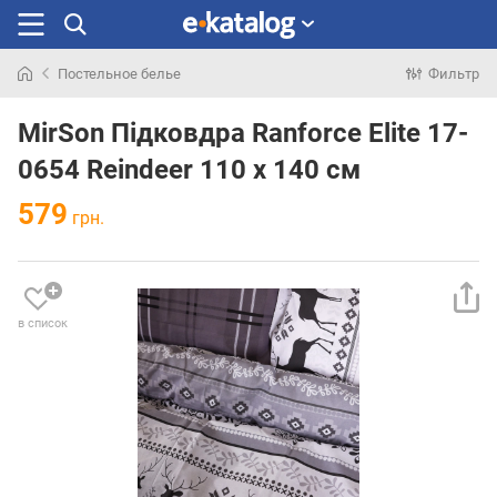
Постельное белье
Фильтр
Искали
раньше
MirSon Підковдра Ranforce Elite 17-
0654 Reindeer 110 x 140 см
579
грн.
в список