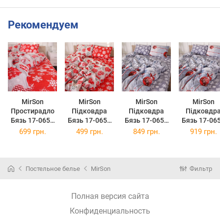
Рекомендуем
MirSon
MirSon
MirSon
MirSon
Простирадло
Підковдра
Підковдра
Підковдр
Бязь 17-0656
Бязь 17-0656
Бязь 17-0657
Бязь 17-06
Gingerbread
Gingerbread
Mistletoe 143 x
Mistletoe 16
699 грн.
499 грн.
849 грн.
919 грн.
220 х 240 см
110 x 140 см
210 см
220 см
Постельное белье
MirSon
Фильтр
Полная версия сайта
Конфиденциальность