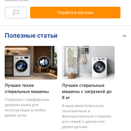
SONMIR_homes
Перейти в магазин
Полезные статьи
Лучшие тихие
Лучшие стиральные
стиральные машины
машины с загрузкой до
8 кг
Стиралки с комфортным
уровнем шума для
В меру вместительные,
эксплуатации в любое
экономичные и
время суток.
функциональные стиралки
для семей с одним или
двумя детьми.