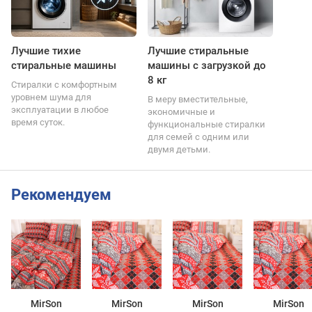
Лучшие тихие
Лучшие стиральные
стиральные машины
машины с загрузкой до
8 кг
Стиралки с комфортным
уровнем шума для
В меру вместительные,
эксплуатации в любое
экономичные и
время суток.
функциональные стиралки
для семей с одним или
двумя детьми.
Рекомендуем
MirSon
MirSon
MirSon
MirSon