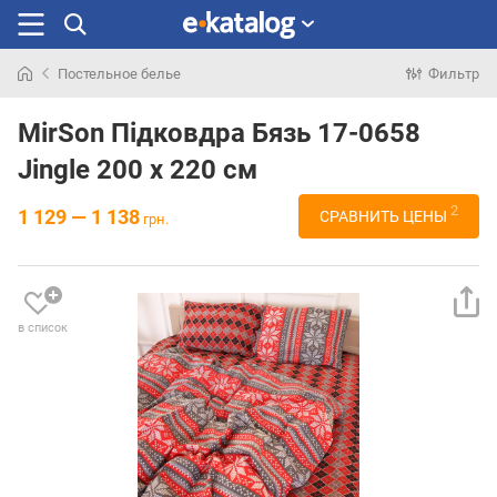
Постельное белье
Фильтр
Искали
раньше
MirSon Підковдра Бязь 17-0658
Jingle 200 x 220 см
2
1 129 — 1 138
СРАВНИТЬ ЦЕНЫ
грн.
в список