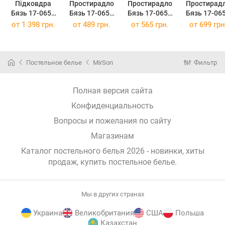
Підковдра
Простирадло
Простирадло
Простирад
Бязь 17-0658
Бязь 17-0658
Бязь 17-0658
Бязь 17-06
Jingle 220 x
Jingle 150 х
Jingle 200 х
Jingle 220 
от
1 398 грн.
от
489 грн.
от
565 грн.
от
699 грн
240 см
220 см
220 см
240 см
Постельное белье
MirSon
Фильтр
Полная версия сайта
Конфиденциальность
Вопросы и пожелания по сайту
Магазинам
Каталог постельного белья 2026 - новинки, хиты
продаж,
купить постельное белье
.
Мы в других странах
Украина
Великобритания
США
Польша
Казахстан