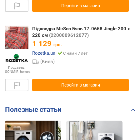
Перейти в магазин
Підковдра MirSon Бязь 17-0658 Jingle 200 x
220 см
(2200009612077)
1 129
грн.
Rozetka.ua
С нами 7 лет
(Киев)
Продавец:
SONMIR_homes
Перейти в магазин
Полезные статьи