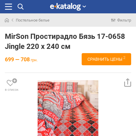
Постельное белье
Фильтр
Искали
раньше
MirSon Простирадло Бязь 17-0658
Jingle 220 х 240 см
2
699 — 708
СРАВНИТЬ ЦЕНЫ
грн.
в список