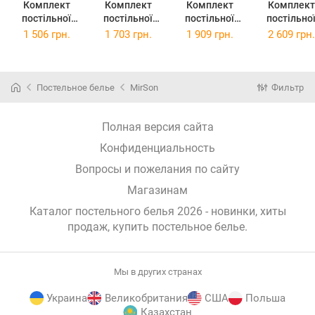
Комплект
Комплект
Комплект
Комплект
постільної
постільної
постільної
постільно
білизни
білизни
білизни Євро
білизни
1 506 грн.
1 703 грн.
1 909 грн.
2 609 грн.
Полуторний
Двоспальний
200х220 см 17-
Сімейний 2
143х210 см 17-
175х210 см 17-
0658 Jingle
143 x 210 
0658 Jingle
0658 Jingle
Бязь
17-0658 Jin
Бязь
Бязь
Бязь
Постельное белье
MirSon
Фильтр
Полная версия сайта
Конфиденциальность
Вопросы и пожелания по сайту
Магазинам
Каталог постельного белья 2026 - новинки, хиты
продаж,
купить постельное белье
.
Мы в других странах
Украина
Великобритания
США
Польша
Казахстан