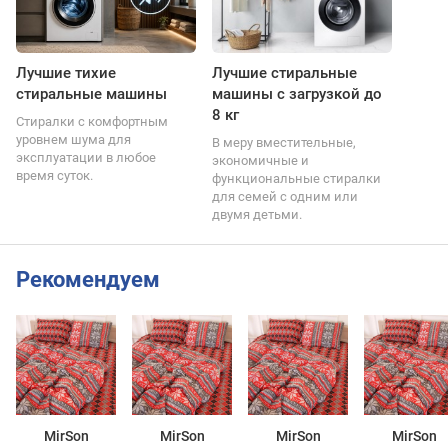
Лучшие тихие
Лучшие стиральные
стиральные машины
машины с загрузкой до
8 кг
Стиралки с комфортным
уровнем шума для
В меру вместительные,
эксплуатации в любое
экономичные и
время суток.
функциональные стиралки
для семей с одним или
двумя детьми.
Рекомендуем
MirSon
MirSon
MirSon
MirSon