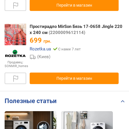
Перейти в магазин
Простирадло MirSon Бязь 17-0658 Jingle 220
х 240 см
(2200009612114)
699
грн.
Rozetka.ua
С нами 7 лет
(Киев)
Продавец:
SONMIR_homes
Перейти в магазин
Полезные статьи