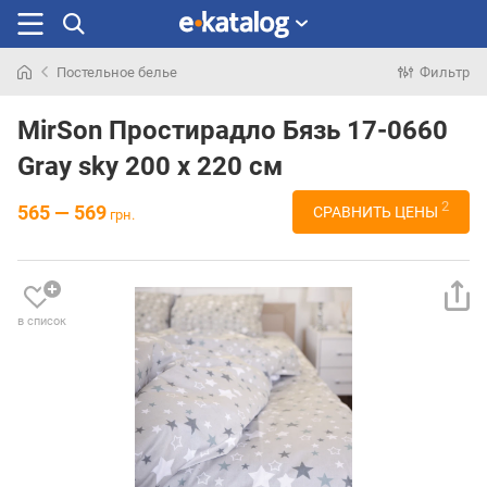
Постельное белье
Фильтр
Искали
раньше
MirSon Простирадло Бязь 17-0660
Gray sky 200 х 220 см
2
565 — 569
СРАВНИТЬ ЦЕНЫ
грн.
в список