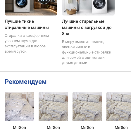
Лучшие тихие
Лучшие стиральные
стиральные машины
машины с загрузкой до
8 кг
Стиралки с комфортным
уровнем шума для
В меру вместительные,
эксплуатации в любое
экономичные и
время суток.
функциональные стиралки
для семей с одним или
двумя детьми.
Рекомендуем
MirSon
MirSon
MirSon
MirSon