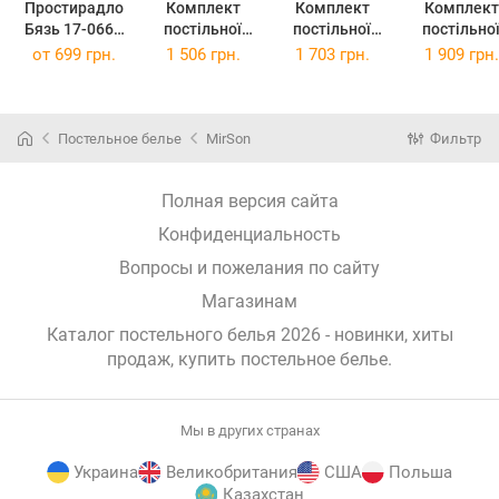
Простирадло
Комплект
Комплект
Комплект
Бязь 17-0660
постільної
постільної
постільно
Gray sky 220 х
білизни
білизни
білизни Євро
от
699 грн.
1 506 грн.
1 703 грн.
1 909 грн.
240 см
Полуторний
Двоспальний
200х220 см 
143х210 см 17-
175х210 см 17-
0660 Gray S
0660 Gray Sky
0660 Gray Sky
Бязь
Бязь
Бязь
Постельное белье
MirSon
Фильтр
Полная версия сайта
Конфиденциальность
Вопросы и пожелания по сайту
Магазинам
Каталог постельного белья 2026 - новинки, хиты
продаж,
купить постельное белье
.
Мы в других странах
Украина
Великобритания
США
Польша
Казахстан