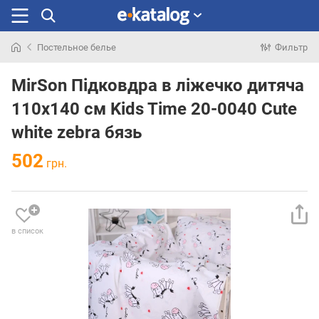
Постельное белье
Фильтр
Искали
раньше
MirSon Підковдра в ліжечко дитяча
110x140 см Kids Time 20-0040 Cute
white zebra бязь
502
грн.
в список