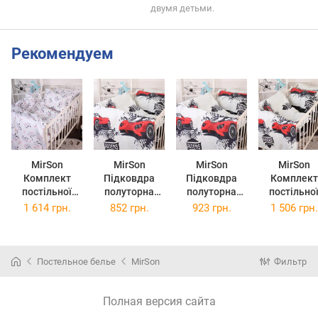
двумя детьми.
Рекомендуем
MirSon
MirSon
MirSon
MirSon
Комплект
Підковдра
Підковдра
Комплект
постільної
полуторна
полуторна
постільно
білизни
143x210 см
євро 160x220
білизни
1 614 грн.
852 грн.
923 грн.
1 506 грн.
Полуторний
Kids Time 20-
см Kids Time
Полуторни
Евро 160x220
0041 Champion
20-0041
143x210 с
см Kids Time
бязь
Champion бязь
Kids Time 2
20-0040 Cute
0041 Champ
Постельное белье
MirSon
Фильтр
white zebra
Бязь
Бязь
Полная версия сайта