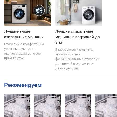
Лучшие тихие
Лучшие стиральные
стиральные машины
машины с загрузкой до
8 кг
Стиралки с комфортным
уровнем шума для
В меру вместительные,
эксплуатации в любое
экономичные и
время суток.
функциональные стиралки
для семей с одним или
двумя детьми.
Рекомендуем