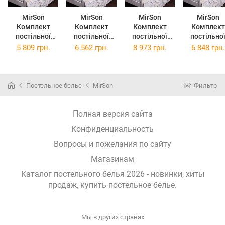
MirSon
MirSon
MirSon
MirSon
Комплект
Комплект
Комплект
Комплект
постільної
постільної
постільної
постільно
білизни
білизни
білизни King
білизни
5 809 грн.
6 562 грн.
8 973 грн.
6 848 грн.
Полуторний
Полуторний
Size 220x240
Двоспальн
143x210 см
Євро 160x220
см 011 Dino
175x210 с
011 Dino
см 011 Dino
Фланель
011 Dino
Фланель
Фланель
Фланель
Постельное белье
MirSon
Фильтр
Полная версия сайта
Конфиденциальность
Вопросы и пожелания по сайту
Магазинам
Каталог постельного белья 2026 - новинки, хиты
продаж,
купить постельное белье
.
Мы в других странах