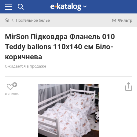
Постельное белье
Фильтр
Искали
раньше
MirSon Підковдра Фланель 010
Teddy ballons 110х140 см Біло-
коричнева
Ожидается в продаже
в список