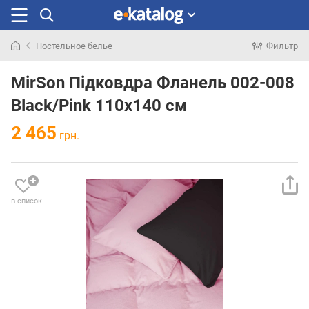
Постельное белье
Фильтр
Искали
раньше
MirSon Підковдра Фланель 002-008
Black/Pink 110х140 см
2 465
грн.
в список