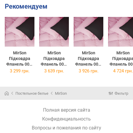
Рекомендуем
MirSon
MirSon
MirSon
MirSon
Підковдра
Підковдра
Підковдра
Підковдр
Фланель 002-
Фланель 002-
Фланель 002-
Фланель 00
008 Black/Pink
008 Black/Pink
008 Black/Pink
008 Black/P
3 299 грн.
3 639 грн.
3 926 грн.
4 724 грн.
143х210 см
160х220 см
175х210 см
200х220 с
Постельное белье
MirSon
Фильтр
Полная версия сайта
Конфиденциальность
Вопросы и пожелания по сайту