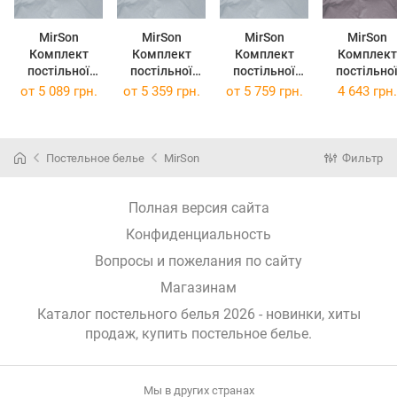
MirSon
MirSon
MirSon
MirSon
Комплект
Комплект
Комплект
Комплект
постільної
постільної
постільної
постільно
білизни 40-
білизни 40-
білизни 40-
білизни
от
5 089 грн.
от
5 359 грн.
от
5 759 грн.
4 643 грн.
0018 "Northern
0018 "Northern
0018 "Northern
Полуторни
Tale" 160 x 220
Tale" 175 x 210
Tale" 200 x 220
143х210 см 
см
см
см
0019 Crysta
Dew Варен
Постельное белье
MirSon
Фильтр
бавовна
Полная версия сайта
Конфиденциальность
Вопросы и пожелания по сайту
Магазинам
Каталог постельного белья 2026 - новинки, хиты
продаж,
купить постельное белье
.
Мы в других странах