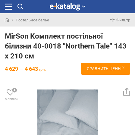
Постельное белье
Фильтр
Искали
раньше
MirSon Комплект постільної
білизни 40-0018 "Northern Tale" 143
x 210 см
2
4 629 — 4 643
СРАВНИТЬ ЦЕНЫ
грн.
в список