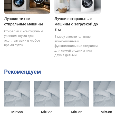
Лучшие тихие
Лучшие стиральные
стиральные машины
машины с загрузкой до
8 кг
Стиралки с комфортным
уровнем шума для
В меру вместительные,
эксплуатации в любое
экономичные и
время суток.
функциональные стиралки
для семей с одним или
двумя детьми.
Рекомендуем
MirSon
MirSon
MirSon
MirSon