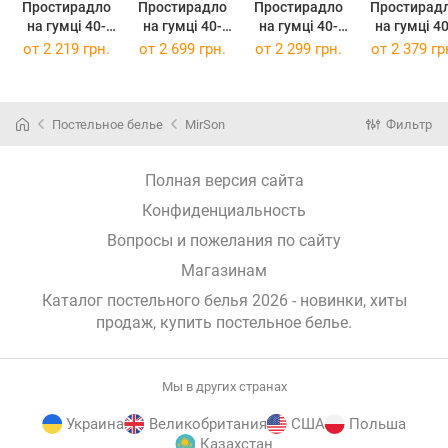
Простирадло
Простирадло
Простирадло
Простирад
на гумці 40-
на гумці 40-
на гумці 40-
на гумці 40-
0018 "Northern
0018 "Northern
0018 "Northern
0018 "North
от
2 219 грн.
от
2 699 грн.
от
2 299 грн.
от
2 379 гр
Tale" 160 х 200
Tale" 180 х 190
Tale" 180 х 200
Tale" 200 х 
см
см
см
см
Постельное белье
MirSon
Фильтр
Полная версия сайта
Конфиденциальность
Вопросы и пожелания по сайту
Магазинам
Каталог постельного белья 2026 - новинки, хиты
продаж,
купить постельное белье
.
Мы в других странах
Украина
Великобритания
США
Польша
Казахстан