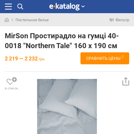
Постельное белье
Фильтр
Искали
раньше
MirSon Простирадло на гумці 40-
0018 "Northern Tale" 160 х 190 см
2
2 219 — 2 232
СРАВНИТЬ ЦЕНЫ
грн.
в список