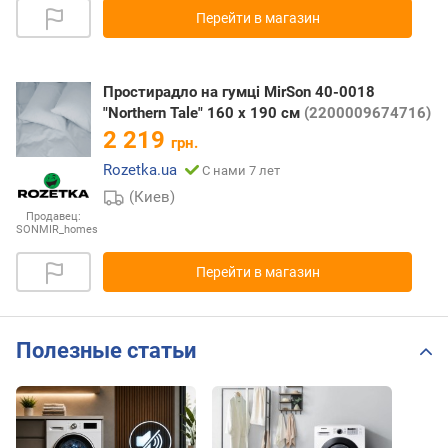
Перейти в магазин
Простирадло на гумці MirSon 40-0018
"Northern Tale" 160 х 190 см
(2200009674716)
2 219
грн.
Rozetka.ua
С нами 7 лет
(Киев)
Продавец:
SONMIR_homes
Перейти в магазин
Полезные статьи