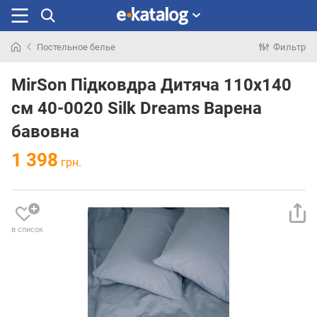
Постельное белье
Фильтр
Искали
раньше
MirSon Підковдра Дитяча 110х140
см 40-0020 Silk Dreams Варена
бавовна
1 398
грн.
в список