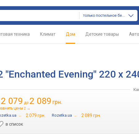
только постельное белье
товая техника
Климат
Дом
Детские товары
Авт
 "Enchanted Evening" 220 х 24
Ка
2 079
2 089
грн.
т
до
равнить цены
→
2
ozetka.ua
→
2 079 грн.
Rozetka.ua
→
2 089 грн.
в список