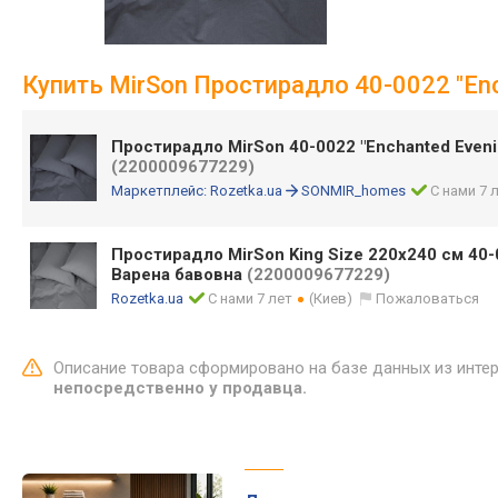
Купить MirSon Простирадло 40-0022 "Enc
Простирадло MirSon 40-0022 "Enchanted Eveni
(2200009677229)
Маркетплейс:
Rozetka.ua
SONMIR_homes
С нами 7 
Простирадло MirSon King Size 220x240 см 40-
Варена бавовна
(2200009677229)
Rozetka.ua
С нами 7 лет
(Киев)
Пожаловаться
Описание товара сформировано на базе данных из инте
непосредственно у продавца.