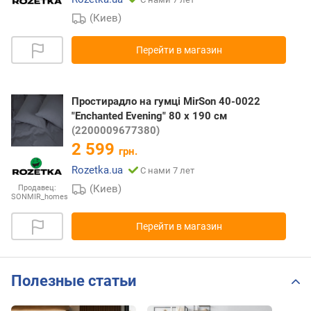
(Киев)
Перейти в магазин
Простирадло на гумці MirSon 40-0022
"Enchanted Evening" 80 х 190 см
(2200009677380)
2 599
грн.
Rozetka.ua
С нами 7 лет
(Киев)
Продавец:
SONMIR_homes
Перейти в магазин
Полезные статьи