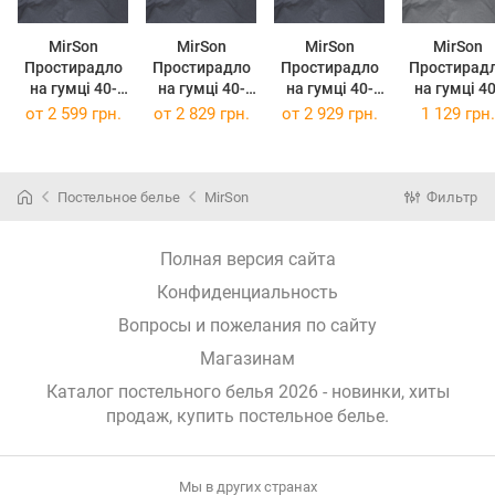
MirSon
MirSon
MirSon
MirSon
Простирадло
Простирадло
Простирадло
Простирад
на гумці 40-
на гумці 40-
на гумці 40-
на гумці 40-
0022
0022
0022
0022
от
2 599 грн.
от
2 829 грн.
от
2 929 грн.
1 129 грн.
"Enchanted
"Enchanted
"Enchanted
Enchanted
Evening" 80 х
Evening" 90 х
Evening" 90 х
Evening
200 см
190 см
200 см
70x190 см
Постельное белье
MirSon
Фильтр
Полная версия сайта
Конфиденциальность
Вопросы и пожелания по сайту
Магазинам
Каталог постельного белья 2026 - новинки, хиты
продаж,
купить постельное белье
.
Мы в других странах