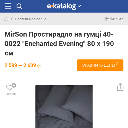
Постельное белье
Фильтр
Искали
раньше
MirSon Простирадло на гумці 40-
0022 "Enchanted Evening" 80 х 190
см
2
2 599 — 2 609
СРАВНИТЬ ЦЕНЫ
грн.
в список