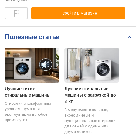
SONMIR_homes
Перейти в магазин
Полезные статьи
Лучшие тихие
Лучшие стиральные
стиральные машины
машины с загрузкой до
8 кг
Стиралки с комфортным
уровнем шума для
В меру вместительные,
эксплуатации в любое
экономичные и
время суток.
функциональные стиралки
для семей с одним или
двумя детьми.