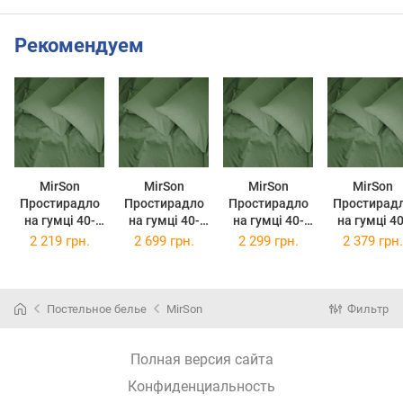
Рекомендуем
MirSon
MirSon
MirSon
MirSon
Простирадло
Простирадло
Простирадло
Простирад
на гумці 40-
на гумці 40-
на гумці 40-
на гумці 40-
0023 "Mystic
0023 "Mystic
0023 "Mystic
0023 "Myst
2 219 грн.
2 699 грн.
2 299 грн.
2 379 грн.
Forest" 160 х
Forest" 180 х
Forest" 180 х
Forest" 200
200 см
190 см
200 см
200 см
Постельное белье
MirSon
Фильтр
Полная версия сайта
Конфиденциальность