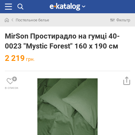
Постельное белье
Фильтр
Искали
раньше
MirSon Простирадло на гумці 40-
0023 "Mystic Forest" 160 х 190 см
2 219
грн.
в список