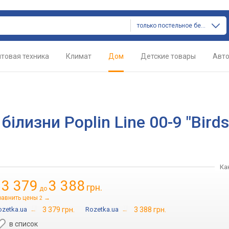
только постельное белье
товая техника
Климат
Дом
Детские товары
Авт
ілизни Poplin Line 00-9 "Bird
Ка
3 379
3 388
грн.
т
до
равнить цены
→
2
ozetka.ua
→
3 379 грн.
Rozetka.ua
→
3 388 грн.
в список