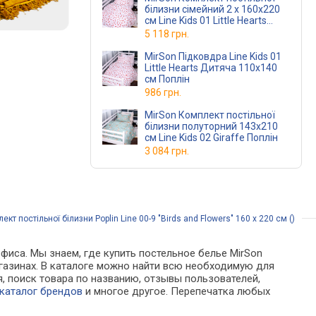
білизни сімейний 2 x 160x220
см Line Kids 01 Little Hearts
Поплін
5 118 грн.
MirSon Підковдра Line Kids 01
Little Hearts Дитяча 110х140
см Поплін
986 грн.
MirSon Комплект постільної
білизни полуторний 143x210
см Line Kids 02 Giraffe Поплін
3 084 грн.
т постільної білизни Poplin Line 00-9 "Birds and Flowers" 160 x 220 см ()
фиса. Мы знаем, где купить постельное белье MirSon
т-магазинах. В каталоге можно найти всю необходимую для
 поиск товара по названию, отзывы пользователей,
каталог брендов
и многое другое. Перепечатка любых