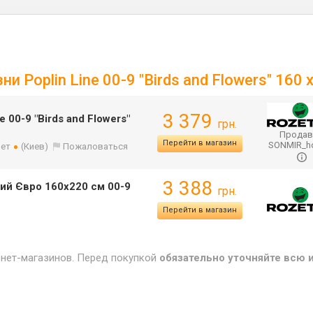
и Poplin Line 00-9 "Birds and Flowers" 160 
3 379
 00-9 "Birds and Flowers"
грн.
Продав
Перейти в магазин
SONMIR_
лет
(Киев)
Пожаловаться
3 388
ний Євро 160х220 см 00-9
грн.
Перейти в магазин
рнет-магазинов. Перед покупкой
обязательно уточняйте всю