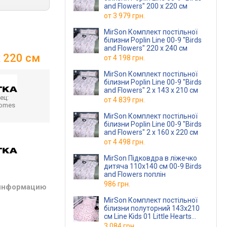
and Flowers" 200 x 220 см
от
3 979 грн.
MirSon Комплект постільної
білизни Poplin Line 00-9 "Birds
and Flowers" 220 x 240 см
x 220 см
от
4 198 грн.
MirSon Комплект постільної
білизни Poplin Line 00-9 "Birds
and Flowers" 2 x 143 x 210 см
ец:
от
4 839 грн.
homes
MirSon Комплект постільної
білизни Poplin Line 00-9 "Birds
and Flowers" 2 x 160 x 220 см
от
4 498 грн.
MirSon Підковдра в ліжечко
дитяча 110x140 см 00-9 Birds
and Flowers поплін
986 грн.
 информацию
MirSon Комплект постільної
білизни полуторний 143x210
см Line Kids 01 Little Hearts
Поплін
3 084 грн.