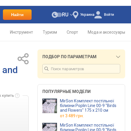
RU
Найти
Украина
Войти
о
Инструмент
Туризм
Спорт
Мода и аксессуары
ПОДБОР ПО ПАРАМЕТРАМ
s and
ПОПУЛЯРНЫЕ МОДЕЛИ
к купить
MirSon Комплект постільної
білизни Poplin Line 00-9 "Birds
and Flowers" 175 x 210 см
от
3 489 грн.
MirSon Комплект постільної
білизни Poplin Line 00-9 "Birds