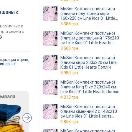
MirSon Комплект постільної
ашины с
білизни полуторний євро
160x220 см Line Kids 01 Little
Hearts Поплін
3 388 грн.
ономичные и
для семей с
MirSon Комплект постільної
білизни двоспальний 175x210
см Line Kids 01 Little Hearts
Поплін
3 505 грн.
MirSon Комплект постільної
формации о цене,
білизни євро 200x220 см Line
интернет-
Kids 01 Little Hearts Поплін
3 989 грн.
MirSon Комплект постільної
білизни King Size 220x240 см
Line Kids 01 Little Hearts Поплін
4 213 грн.
MirSon Комплект постільної
білизни сімейний 2 x 143x210
см Line Kids 01 Little Hearts
Поплін
4 858 грн.
MirSon Комплект постільної