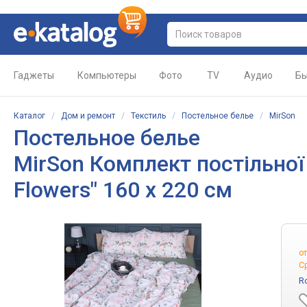
Гаджеты
Компьютеры
Фото
TV
Аудио
Бы
Каталог
/
Дом и ремонт
/
Текстиль
/
Постельное белье
/
MirSon
Постельное белье
MirSon Комплект постільної б
Flowers" 160 x 220 см
о
С
R