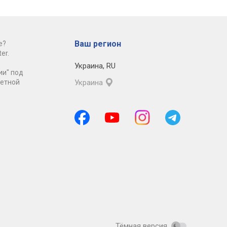
Ваш регион
е?
er.
Украина
,
RU
ии" под
ретной
Украина
Тёмная версия