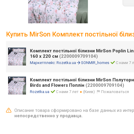
Купить MirSon Комплект постільної білизн
Комплект постільної білизни MirSon Poplin Line
160 x 220 см
(2200009709104)
Маркетплейс:
Rozetka.ua
SONMIR_homes
С нами 7 
Комплект постільної білизни MirSon Полутор
Birds and Flowers Поплін
(2200009709104)
Rozetka.ua
С нами 7 лет
(Киев)
Пожаловаться
Описание товара сформировано на базе данных из инте
непосредственно у продавца.