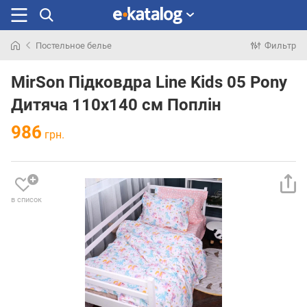
Постельное белье
Фильтр
Искали
раньше
MirSon Підковдра Line Kids 05 Pony
Дитяча 110х140 см Поплін
986
грн.
в список