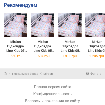
Рекомендуем
MirSon
MirSon
MirSon
MirSon
Підковдра
Підковдра
Підковдра
Підковдр
Line Kids 05
Line Kids 05
Line Kids 05
Line Kids 0
Pony
Pony
Pony
Pony Євро
1 560 грн.
1 694 грн.
1 811 грн.
2 205 грн.
Полуторна
Полуторна
Двоспальна
200х220 с
143х210 см
Євро 160х220
175х210 см
Поплін
Поплін
см Поплін
Поплін
Постельное белье
MirSon
Фильтр
Полная версия сайта
Конфиденциальность
Вопросы и пожелания по сайту