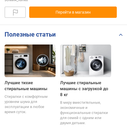
SONMIR_homes
Перейти в магазин
Полезные статьи
Лучшие тихие
Лучшие стиральные
стиральные машины
машины с загрузкой до
8 кг
Стиралки с комфортным
уровнем шума для
В меру вместительные,
эксплуатации в любое
экономичные и
время суток.
функциональные стиралки
для семей с одним или
двумя детьми.