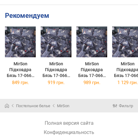
Рекомендуем
MirSon
MirSon
MirSon
MirSon
Підковдра
Підковдра
Підковдра
Підковдр
Бязь 17-0663
Бязь 17-0663
Бязь 17-0663
Бязь 17-06
Cute Pug 143 x
Cute Pug 160 x
Cute Pug 175 x
Cute Pug 200
849 грн.
919 грн.
989 грн.
1 129 грн.
210 см
220 см
210 см
220 см
Постельное белье
MirSon
Фильтр
Полная версия сайта
Конфиденциальность