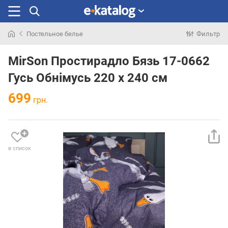
Постельное белье
Фильтр
Искали
раньше
MirSon Простирадло Бязь 17-0662
Гусь Обнімусь 220 х 240 см
699
грн.
в список