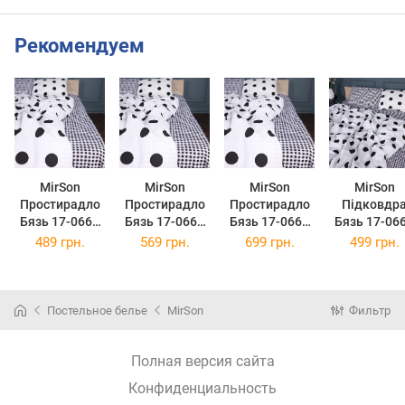
Рекомендуем
MirSon
MirSon
MirSon
MirSon
Простирадло
Простирадло
Простирадло
Підковдр
Бязь 17-0664
Бязь 17-0664
Бязь 17-0664
Бязь 17-06
Cell Circles 150
Cell Circles 200
Cell Circles 220
Cell Circles 
489 грн.
569 грн.
699 грн.
499 грн.
х 220 см
х 220 см
х 240 см
x 140 см
Постельное белье
MirSon
Фильтр
Полная версия сайта
Конфиденциальность