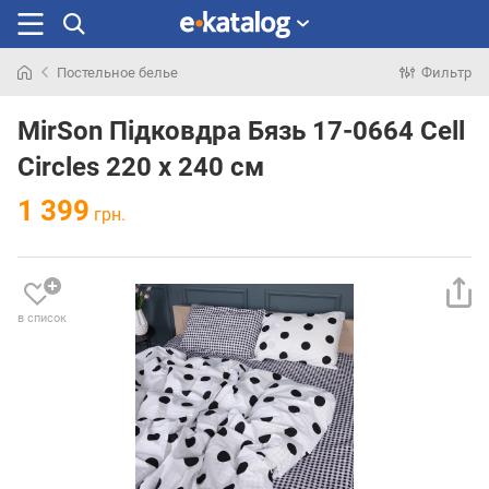
Постельное белье
Фильтр
Искали
раньше
MirSon Підковдра Бязь 17-0664 Cell
Circles 220 x 240 см
1 399
грн.
в список