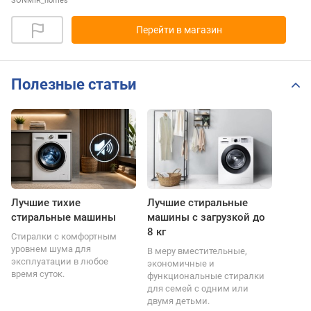
SONMIR_homes
Перейти в магазин
Полезные статьи
Лучшие тихие
Лучшие стиральные
стиральные машины
машины с загрузкой до
8 кг
Стиралки с комфортным
уровнем шума для
В меру вместительные,
эксплуатации в любое
экономичные и
время суток.
функциональные стиралки
для семей с одним или
двумя детьми.